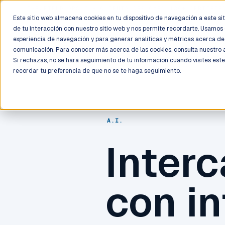
LIVE
/
FIELD OPS
/
3K+ CLIENTS DEPLOYED
/
130+ CERTIFIE
Este sitio web almacena cookies en tu dispositivo de navegación a este siti
de tu interacción con nuestro sitio web y nos permite recordarte. Usamos 
Deployment
Process
Services
Work
Trust
experiencia de navegación y para generar analíticas y métricas acerca de 
comunicación. Para conocer más acerca de las cookies, consulta nuestro
Si rechazas, no se hará seguimiento de tu información cuando visites este
recordar tu preferencia de que no se te haga seguimiento.
A.I.
Inter
con in