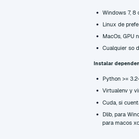
Windows 7, 8 
Linux de pref
MacOs, GPU no 
Cualquier so d
Instalar dependen
Python >= 3.2-
Virtualenv y v
Cuda, si cuen
Dlib, para Win
para macos xq