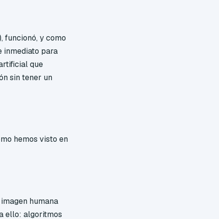
), funcionó, y como
de inmediato para
rtificial que
ón sin tener un
omo hemos visto en
.
 la imagen humana
 ello: algoritmos