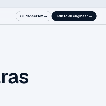
GuidancePlex →
Talk to an engineer →
aras