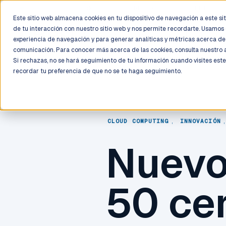
LIVE
/
FIELD OPS
/
3K+ CLIENTS DEPLOYED
/
130+ CERTIFIE
Este sitio web almacena cookies en tu dispositivo de navegación a este siti
de tu interacción con nuestro sitio web y nos permite recordarte. Usamos 
Deployment
Process
Services
Work
Trust
experiencia de navegación y para generar analíticas y métricas acerca de 
comunicación. Para conocer más acerca de las cookies, consulta nuestro
Si rechazas, no se hará seguimiento de tu información cuando visites este
recordar tu preferencia de que no se te haga seguimiento.
CLOUD COMPUTING
,
INNOVACIÓN
Nuevo
50 cer