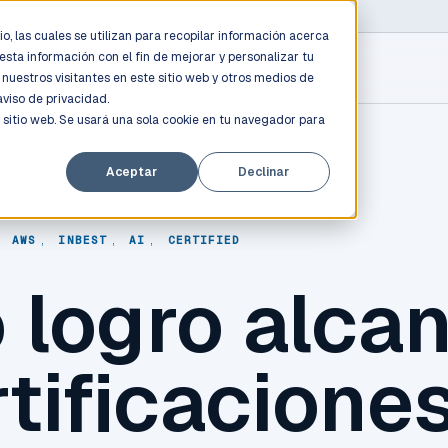
D PROFESSIONALS
/
AWS / AZURE / GOOGLE CLOUD
o, las cuales se utilizan para recopilar información acerca
esta información con el fin de mejorar y personalizar tu
nuestros visitantes en este sitio web y otros medios de
aviso de privacidad.
 sitio web. Se usará una sola cookie en tu navegador para
Aceptar
Declinar
,
AWS
,
INBEST
,
AI
,
CERTIFIED
 logro alca
tificacione