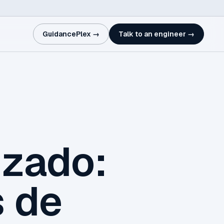
GuidancePlex →
Talk to an engineer →
nzado:
s de