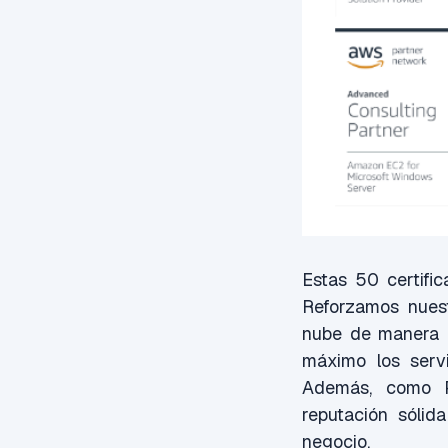
Estas 50 certifi
Reforzamos nuest
nube de manera e
máximo los serv
Además, como P
reputación sólid
negocio.