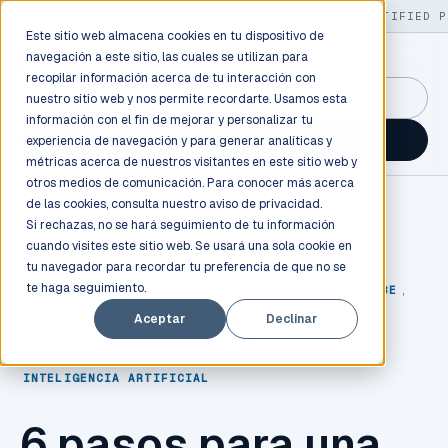
LIVE
/
FIELD OPS
/
3K+ CLIENTS DEPLOYED
/
130+ CERTIFIED P
Este sitio web almacena cookies en tu dispositivo de
navegación a este sitio, las cuales se utilizan para
recopilar información acerca de tu interacción con
GuidancePlex →
nuestro sitio web y nos permite recordarte. Usamos esta
información con el fin de mejorar y personalizar tu
Talk to an engineer →
experiencia de navegación y para generar analíticas y
métricas acerca de nuestros visitantes en este sitio web y
otros medios de comunicación. Para conocer más acerca
de las cookies, consulta nuestro
aviso de privacidad.
Si rechazas, no se hará seguimiento de tu información
cuando visites este sitio web. Se usará una sola cookie en
tu navegador para recordar tu preferencia de que no se
te haga seguimiento.
TECNOLOGÍA
,
CLOUD COMPUTING
,
MICROSOFT
,
NUBE
,
Aceptar
Declinar
AZURE
,
BUSINESS INTELLIGENCE
,
INTELIGENCIA ARTIFICIAL
6 pasos para una