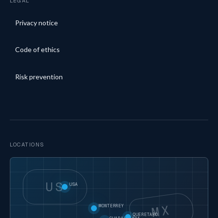
LEGAL
Privacy notice
Code of ethics
Risk prevention
LOCATIONS
US
USA
MX
MONTERREY
QUERETARO