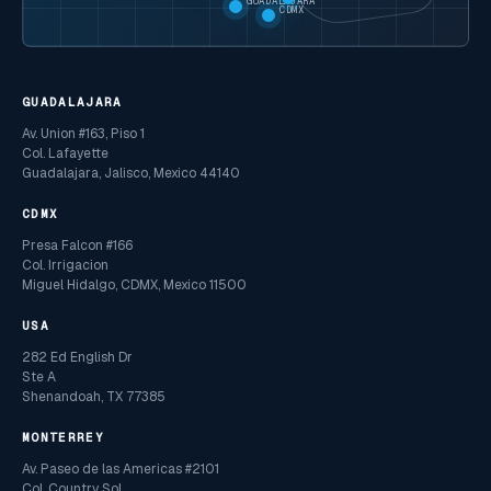
GUADALAJARA
CDMX
GUADALAJARA
Av. Union #163, Piso 1
Col. Lafayette
Guadalajara, Jalisco, Mexico 44140
CDMX
Presa Falcon #166
Col. Irrigacion
Miguel Hidalgo, CDMX, Mexico 11500
USA
282 Ed English Dr
Ste A
Shenandoah, TX 77385
MONTERREY
Av. Paseo de las Americas #2101
Col. Country Sol