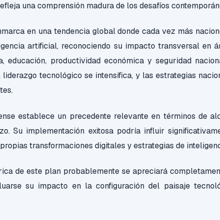
 refleja una comprensión madura de los desafíos contemporá
 enmarca en una tendencia global donde cada vez más nacione
igencia artificial, reconociendo su impacto transversal en
a, educación, productividad económica y seguridad nacion
l liderazgo tecnológico se intensifica, y las estrategias naci
tes.
ense establece un precedente relevante en términos de alc
azo. Su implementación exitosa podría influir significativa
ropias transformaciones digitales y estrategias de inteligenci
órica de este plan probablemente se apreciará completament
uarse su impacto en la configuración del paisaje tecnoló