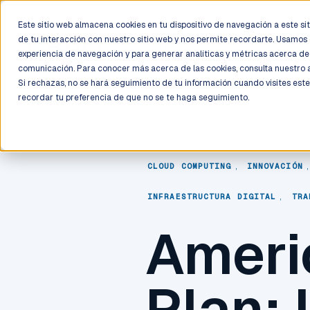
LIVE
/
FIELD OPS
/
3K+ CLIENTS DEPLOYED
/
130+ CERTIFIE
Este sitio web almacena cookies en tu dispositivo de navegación a este siti
de tu interacción con nuestro sitio web y nos permite recordarte. Usamos 
Deployment
Process
Services
Work
Trust
experiencia de navegación y para generar analíticas y métricas acerca de 
comunicación. Para conocer más acerca de las cookies, consulta nuestro
Si rechazas, no se hará seguimiento de tu información cuando visites este
recordar tu preferencia de que no se te haga seguimiento.
CLOUD COMPUTING
,
INNOVACIÓN
INFRAESTRUCTURA DIGITAL
,
TRA
Americ
Plan: 