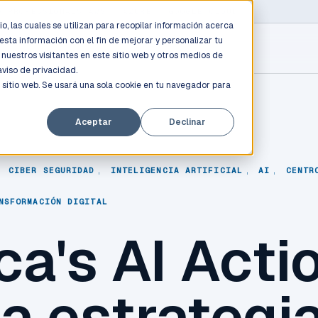
D PROFESSIONALS
/
AWS / AZURE / GOOGLE CLOUD
o, las cuales se utilizan para recopilar información acerca
esta información con el fin de mejorar y personalizar tu
nuestros visitantes en este sitio web y otros medios de
aviso de privacidad.
 sitio web. Se usará una sola cookie en tu navegador para
Aceptar
Declinar
,
CIBER SEGURIDAD
,
INTELIGENCIA ARTIFICIAL
,
AI
,
CENTR
NSFORMACIÓN DIGITAL
a's AI Acti
la estrategi