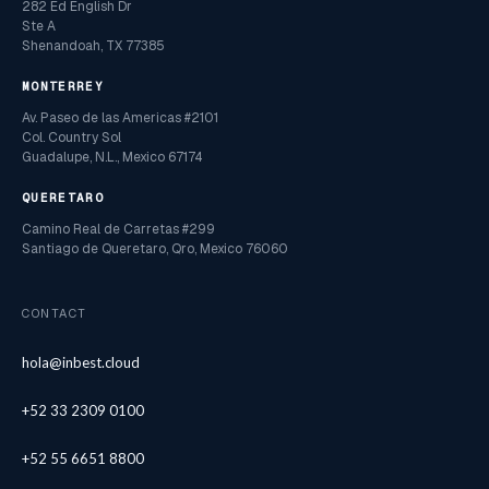
282 Ed English Dr
Ste A
Shenandoah, TX 77385
MONTERREY
Av. Paseo de las Americas #2101
Col. Country Sol
Guadalupe, N.L., Mexico 67174
QUERETARO
Camino Real de Carretas #299
Santiago de Queretaro, Qro, Mexico 76060
CONTACT
hola@inbest.cloud
+52 33 2309 0100
+52 55 6651 8800