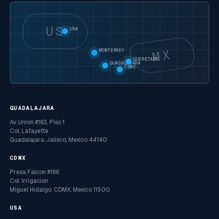
US
USA
MX
MONTERREY
QUERETARO
GUADALAJARA
CDMX
GUADALAJARA
Av. Union #163, Piso 1
Col. Lafayette
Guadalajara, Jalisco, Mexico 44140
CDMX
Presa Falcon #166
Col. Irrigacion
Miguel Hidalgo, CDMX, Mexico 11500
USA