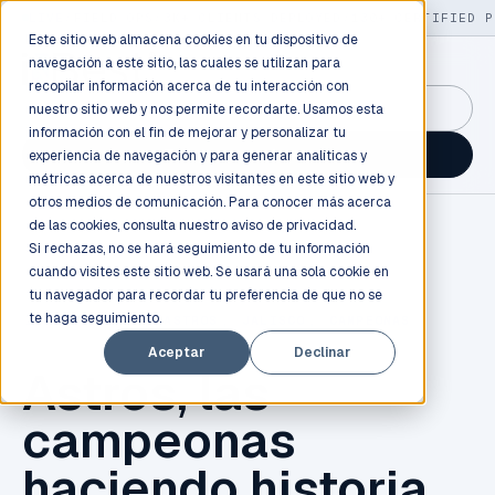
LIVE
/
FIELD OPS
/
3K+ CLIENTS DEPLOYED
/
130+ CERTIFIED P
Este sitio web almacena cookies en tu dispositivo de
navegación a este sitio, las cuales se utilizan para
recopilar información acerca de tu interacción con
GuidancePlex →
nuestro sitio web y nos permite recordarte. Usamos esta
información con el fin de mejorar y personalizar tu
Talk to an engineer →
experiencia de navegación y para generar analíticas y
métricas acerca de nuestros visitantes en este sitio web y
otros medios de comunicación. Para conocer más acerca
de las cookies, consulta nuestro
aviso de privacidad.
Si rechazas, no se hará seguimiento de tu información
cuando visites este sitio web. Se usará una sola cookie en
tu navegador para recordar tu preferencia de que no se
te haga seguimiento.
INBEST
,
2023
,
ASTROS
,
JALISCO
,
CAMPEONAS
Aceptar
Declinar
Astros, las
campeonas
haciendo historia