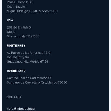
Presa Falcon #166
Col. Irrigacion
Miguel Hidalgo, CDMX, Mexico 11500
USA
282 Ed English Dr
Ste A
Shenandoah, TX 77385
MONTERREY
Av. Paseo de las Americas #2101
Col. Country Sol
Guadalupe, N.L., Mexico 67174
QUERETARO
Camino Real de Carretas #299
Santiago de Queretaro, Qro, Mexico 76060
CONTACT
hola@inbest.cloud