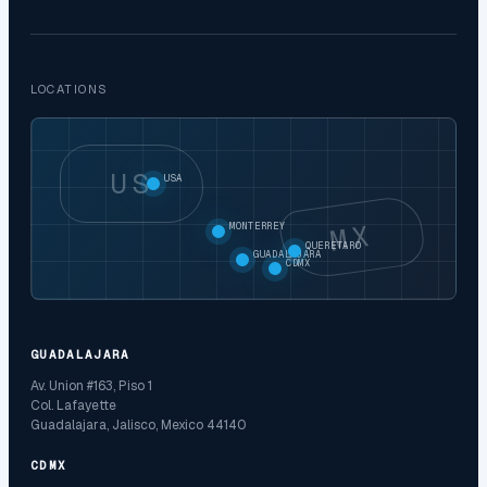
LOCATIONS
US
USA
MX
MONTERREY
QUERETARO
GUADALAJARA
CDMX
GUADALAJARA
Av. Union #163, Piso 1
Col. Lafayette
Guadalajara, Jalisco, Mexico 44140
CDMX