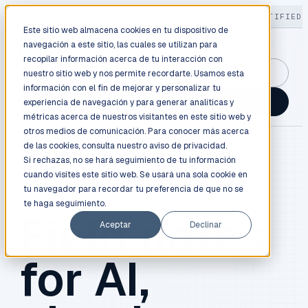
LIVE
/
FIELD OPS
/
3K+ CLIENTS DEPLOYED
/
130+ CERTIFIED 
Este sitio web almacena cookies en tu dispositivo de
navegación a este sitio, las cuales se utilizan para
recopilar información acerca de tu interacción con
GuidancePlex →
nuestro sitio web y nos permite recordarte. Usamos esta
información con el fin de mejorar y personalizar tu
Talk to an engineer →
experiencia de navegación y para generar analíticas y
métricas acerca de nuestros visitantes en este sitio web y
otros medios de comunicación. Para conocer más acerca
de las cookies, consulta nuestro
aviso de privacidad.
Si rechazas, no se hará seguimiento de tu información
cuando visites este sitio web. Se usará una sola cookie en
BLOG / FIELD NOTES
tu navegador para recordar tu preferencia de que no se
te haga seguimiento.
Field notes
Aceptar
Declinar
for AI,