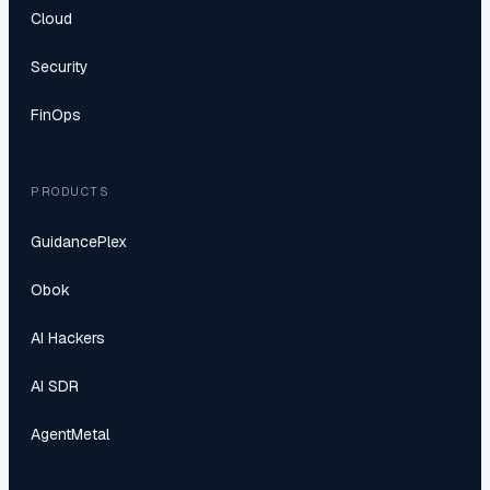
Cloud
Security
FinOps
PRODUCTS
GuidancePlex
Obok
AI Hackers
AI SDR
AgentMetal