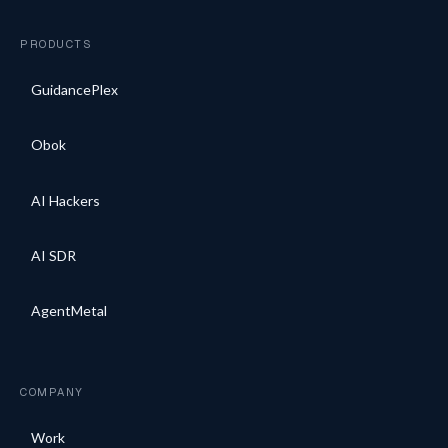
PRODUCTS
GuidancePlex
Obok
AI Hackers
AI SDR
AgentMetal
COMPANY
Work