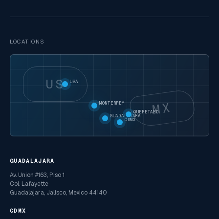
LOCATIONS
US
USA
MX
MONTERREY
QUERETARO
GUADALAJARA
CDMX
GUADALAJARA
Av. Union #163, Piso 1
Col. Lafayette
Guadalajara, Jalisco, Mexico 44140
CDMX