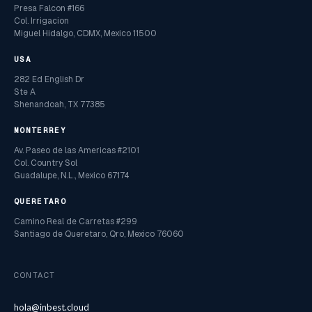
Presa Falcon #166
Col. Irrigacion
Miguel Hidalgo, CDMX, Mexico 11500
USA
282 Ed English Dr
Ste A
Shenandoah, TX 77385
MONTERREY
Av. Paseo de las Americas #2101
Col. Country Sol
Guadalupe, N.L., Mexico 67174
QUERETARO
Camino Real de Carretas #299
Santiago de Queretaro, Qro, Mexico 76060
CONTACT
hola@inbest.cloud