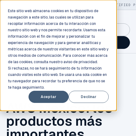
LIVE
/
FIELD OPS
/
3K+ CLIENTS DEPLOYED
/
130+ CERTIFIED P
Este sitio web almacena cookies en tu dispositivo de
navegación a este sitio, las cuales se utilizan para
recopilar información acerca de tu interacción con
GuidancePlex →
nuestro sitio web y nos permite recordarte. Usamos esta
información con el fin de mejorar y personalizar tu
Talk to an engineer →
experiencia de navegación y para generar analíticas y
métricas acerca de nuestros visitantes en este sitio web y
otros medios de comunicación. Para conocer más acerca
de las cookies, consulta nuestro
aviso de privacidad.
Si rechazas, no se hará seguimiento de tu información
cuando visites este sitio web. Se usará una sola cookie en
tu navegador para recordar tu preferencia de que no se
te haga seguimiento.
CLOUD COMPUTING
,
AMAZON WEB SERVICES
Aceptar
Declinar
AWS México: los
productos más
importantes