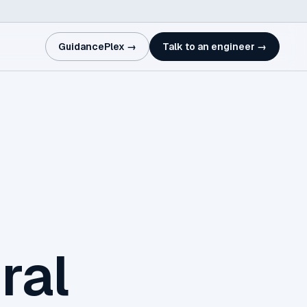
GuidancePlex →
Talk to an engineer →
ral