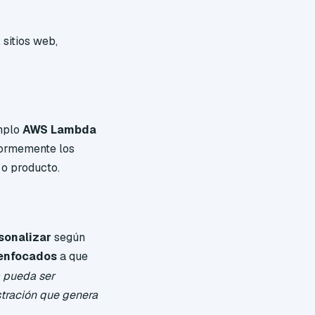
 sitios web,
emplo
AWS Lambda
normemente los
o producto.
sonalizar
según
 enfocados
a que
a pueda ser
stración que genera