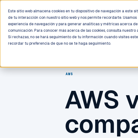
LIVE
/
FIELD OPS
/
3K+ CLIENTS DEPLOYED
/
130+ CERTIFIE
Este sitio web almacena cookies en tu dispositivo de navegación a este siti
de tu interacción con nuestro sitio web y nos permite recordarte. Usamos 
Deployment
Process
Services
Work
Trust
experiencia de navegación y para generar analíticas y métricas acerca de 
comunicación. Para conocer más acerca de las cookies, consulta nuestro
Si rechazas, no se hará seguimiento de tu información cuando visites este
recordar tu preferencia de que no se te haga seguimiento.
AWS
AWS v
compa