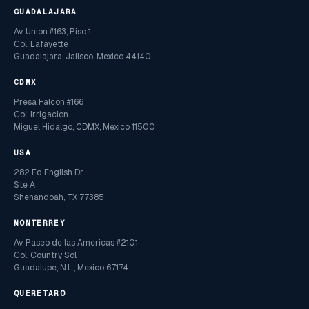
GUADALAJARA
Av. Union #163, Piso 1
Col. Lafayette
Guadalajara, Jalisco, Mexico 44140
CDMX
Presa Falcon #166
Col. Irrigacion
Miguel Hidalgo, CDMX, Mexico 11500
USA
282 Ed English Dr
Ste A
Shenandoah, TX 77385
MONTERREY
Av. Paseo de las Americas #2101
Col. Country Sol
Guadalupe, N.L., Mexico 67174
QUERETARO