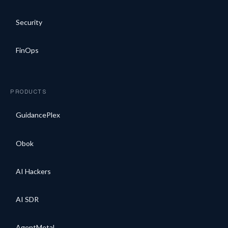
Security
FinOps
PRODUCTS
GuidancePlex
Obok
AI Hackers
AI SDR
AgentMetal