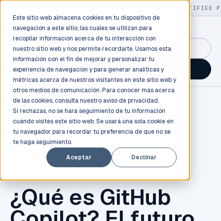
LIVE
/
FIELD OPS
/
3K+ CLIENTS DEPLOYED
/
130+ CERTIFIED P
Este sitio web almacena cookies en tu dispositivo de
navegación a este sitio, las cuales se utilizan para
recopilar información acerca de tu interacción con
GuidancePlex →
nuestro sitio web y nos permite recordarte. Usamos esta
información con el fin de mejorar y personalizar tu
Talk to an engineer →
experiencia de navegación y para generar analíticas y
métricas acerca de nuestros visitantes en este sitio web y
otros medios de comunicación. Para conocer más acerca
de las cookies, consulta nuestro
aviso de privacidad.
Si rechazas, no se hará seguimiento de tu información
cuando visites este sitio web. Se usará una sola cookie en
tu navegador para recordar tu preferencia de que no se
te haga seguimiento.
SOFTWARE
,
INBEST
,
DESARROLLO
,
AI
,
OPENAI
,
Aceptar
Declinar
COPILOT
,
GITHUB
,
PROGRAMACIÓN
¿Qué es GitHub
Copilot? El futuro