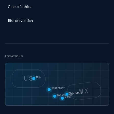
Code of ethics
Risk prevention
LOCATIONS
US
USA
MX
MONTERREY
QUERETARO
GUADALAJARA
CDMX