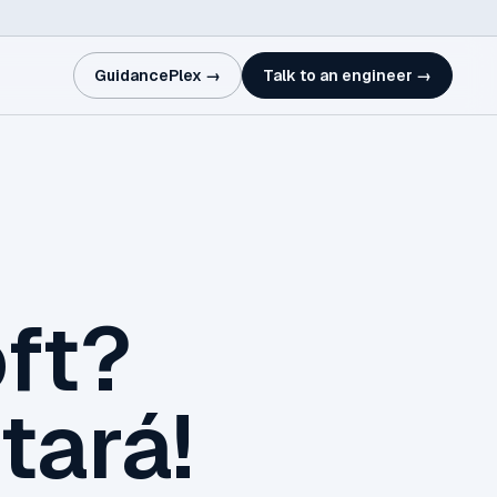
GuidancePlex →
Talk to an engineer →
ft?
tará!