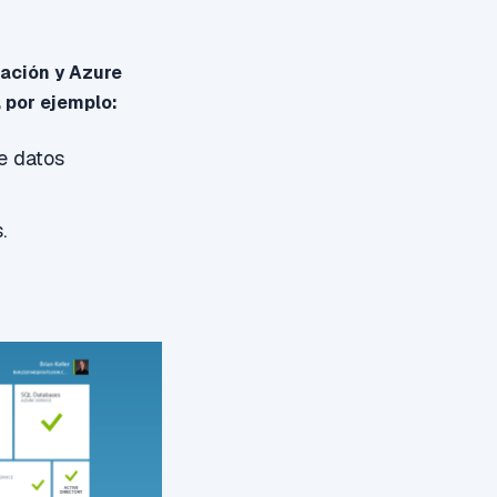
ación y Azure
,
por ejemplo:
e datos
s.