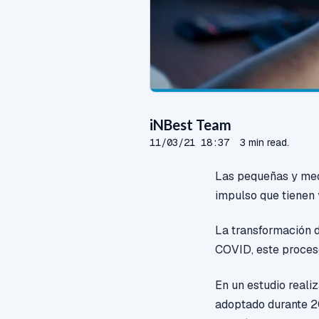
iNBest Team
11/03/21 18:37
3 min read.
Las pequeñas y med
impulso que tienen 
La transformación d
COVID, este proces
E
n un estudio reali
adoptado durante 20