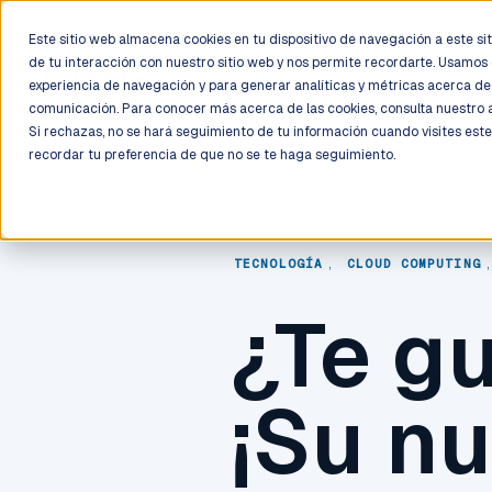
LIVE
/
FIELD OPS
/
3K+ CLIENTS DEPLOYED
/
130+ CERTIFIE
Este sitio web almacena cookies en tu dispositivo de navegación a este siti
de tu interacción con nuestro sitio web y nos permite recordarte. Usamos 
Deployment
Process
Services
Work
Trust
experiencia de navegación y para generar analíticas y métricas acerca de 
comunicación. Para conocer más acerca de las cookies, consulta nuestro
Si rechazas, no se hará seguimiento de tu información cuando visites este
recordar tu preferencia de que no se te haga seguimiento.
TECNOLOGÍA
,
CLOUD COMPUTING
¿Te g
¡Su nu