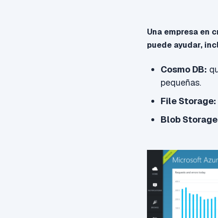
Una empresa en c
puede ayudar, inc
Cosmo
DB:
qu
pequeñas.
File S
torage
:
Blob S
torage