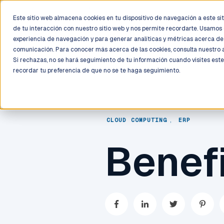
LIVE
/
FIELD OPS
/
3K+ CLIENTS DEPLOYED
/
130+ CERTIFIE
Este sitio web almacena cookies en tu dispositivo de navegación a este siti
de tu interacción con nuestro sitio web y nos permite recordarte. Usamos 
Deployment
Process
Services
Work
Trust
experiencia de navegación y para generar analíticas y métricas acerca de 
comunicación. Para conocer más acerca de las cookies, consulta nuestro
Si rechazas, no se hará seguimiento de tu información cuando visites este
recordar tu preferencia de que no se te haga seguimiento.
CLOUD COMPUTING
,
ERP
Benef