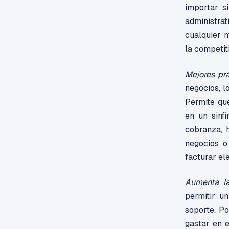
importar si
administra
cualquier 
la competit
Mejores pr
negocios, l
Permite que
en un sinf
cobranza, h
negocios o
facturar el
Aumenta la
permitir u
soporte. Po
gastar en 