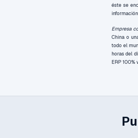
éste se enc
información
Empresa co
China o una
todo el mun
horas del d
ERP 100% we
Pu