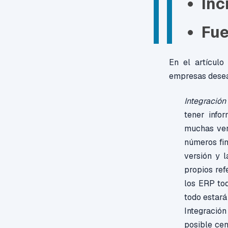
Inc
Fue
En el artícul
empresas dese
Integración
tener info
muchas vers
números fin
versión y 
propios ref
los ERP tod
todo estará
Integració
posible cen