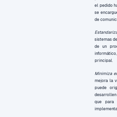
el pedido h
se encargue
de comunica
Estandariza
sistemas d
de un pro
informático
principal.
Minimiza el
mejora la 
puede orig
desarrollen
que para 
implementar