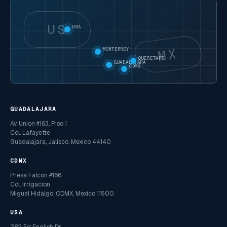
US
USA
MX
MONTERREY
QUERETARO
GUADALAJARA
CDMX
GUADALAJARA
Av. Union #163, Piso 1
Col. Lafayette
Guadalajara, Jalisco, Mexico 44140
CDMX
Presa Falcon #166
Col. Irrigacion
Miguel Hidalgo, CDMX, Mexico 11500
USA