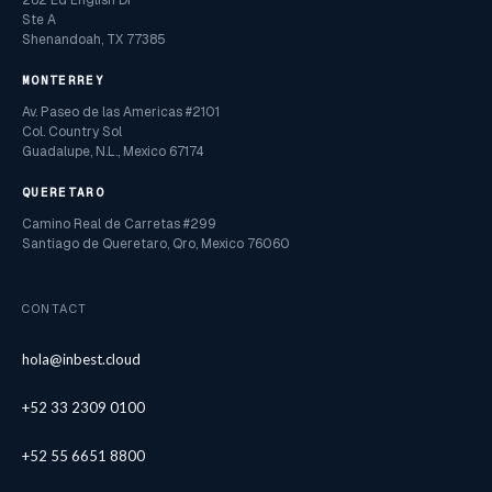
282 Ed English Dr
Ste A
Shenandoah, TX 77385
MONTERREY
Av. Paseo de las Americas #2101
Col. Country Sol
Guadalupe, N.L., Mexico 67174
QUERETARO
Camino Real de Carretas #299
Santiago de Queretaro, Qro, Mexico 76060
CONTACT
hola@inbest.cloud
+52 33 2309 0100
+52 55 6651 8800