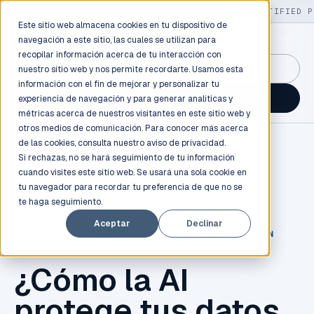
LIVE
/
FIELD OPS
/
3K+ CLIENTS DEPLOYED
/
130+ CERTIFIED P
Este sitio web almacena cookies en tu dispositivo de
navegación a este sitio, las cuales se utilizan para
recopilar información acerca de tu interacción con
GuidancePlex →
nuestro sitio web y nos permite recordarte. Usamos esta
información con el fin de mejorar y personalizar tu
Talk to an engineer →
experiencia de navegación y para generar analíticas y
métricas acerca de nuestros visitantes en este sitio web y
otros medios de comunicación. Para conocer más acerca
de las cookies, consulta nuestro
aviso de privacidad.
Si rechazas, no se hará seguimiento de tu información
cuando visites este sitio web. Se usará una sola cookie en
tu navegador para recordar tu preferencia de que no se
te haga seguimiento.
CLOUD COMPUTING
,
CLOUD
,
INBEST
,
GCP
,
Aceptar
Declinar
CIBER SEGURIDAD
,
GOOGLE WORKSPACE
,
EDUCATION
¿Cómo la AI
protege tus datos