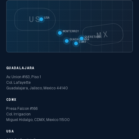
US
USA
MX
MONTERREY
QUERETARO
GUADALAJARA
CDMX
GUADALAJARA
Av. Union #163, Piso 1
Col. Lafayette
Guadalajara, Jalisco, Mexico 44140
CDMX
Presa Falcon #166
Col. Irrigacion
Miguel Hidalgo, CDMX, Mexico 11500
USA