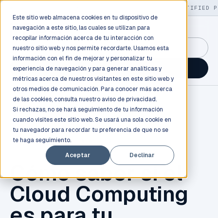
LIVE
/
FIELD OPS
/
3K+ CLIENTS DEPLOYED
/
130+ CERTIFIED P
Este sitio web almacena cookies en tu dispositivo de
navegación a este sitio, las cuales se utilizan para
recopilar información acerca de tu interacción con
GuidancePlex →
nuestro sitio web y nos permite recordarte. Usamos esta
información con el fin de mejorar y personalizar tu
Talk to an engineer →
experiencia de navegación y para generar analíticas y
métricas acerca de nuestros visitantes en este sitio web y
otros medios de comunicación. Para conocer más acerca
de las cookies, consulta nuestro
aviso de privacidad.
Si rechazas, no se hará seguimiento de tu información
cuando visites este sitio web. Se usará una sola cookie en
tu navegador para recordar tu preferencia de que no se
te haga seguimiento.
CLOUD COMPUTING
,
NEGOCIOS
Aceptar
Declinar
Cómo saber si el
Cloud Computing
es para tu