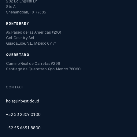
282 Ed English Dr
Ste A
Shenandoah, TX 77385
MONTERREY
Av. Paseo de las Americas #2101
Col. Country Sol
Guadalupe, N.L., Mexico 67174
QUERETARO
Camino Real de Carretas #299
Santiago de Queretaro, Qro, Mexico 76060
CONTACT
hola@inbest.cloud
+52 33 2309 0100
+52 55 6651 8800