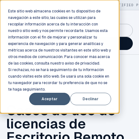
LIVE
/
FIELD OPS
/
3K+ CLIENTS DEPLOYED
/
130+ CERTIFIED P
Este sitio web almacena cookies en tu dispositivo de
navegación a este sitio, las cuales se utilizan para
recopilar información acerca de tu interacción con
GuidancePlex →
nuestro sitio web y nos permite recordarte. Usamos esta
información con el fin de mejorar y personalizar tu
Talk to an engineer →
experiencia de navegación y para generar analíticas y
métricas acerca de nuestros visitantes en este sitio web y
otros medios de comunicación. Para conocer más acerca
de las cookies, consulta nuestro
aviso de privacidad.
Si rechazas, no se hará seguimiento de tu información
cuando visites este sitio web. Se usará una sola cookie en
tu navegador para recordar tu preferencia de que no se
te haga seguimiento.
TECNOLOGÍA
Aceptar
Declinar
Casos de uso de
licencias de
Escritorio Remoto