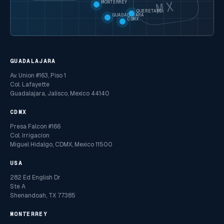
MX
MONTERREY
QUERETARO
GUADALAJARA
CDMX
GUADALAJARA
Av. Union #163, Piso 1
Col. Lafayette
Guadalajara, Jalisco, Mexico 44140
CDMX
Presa Falcon #166
Col. Irrigacion
Miguel Hidalgo, CDMX, Mexico 11500
USA
282 Ed English Dr
Ste A
Shenandoah, TX 77385
MONTERREY