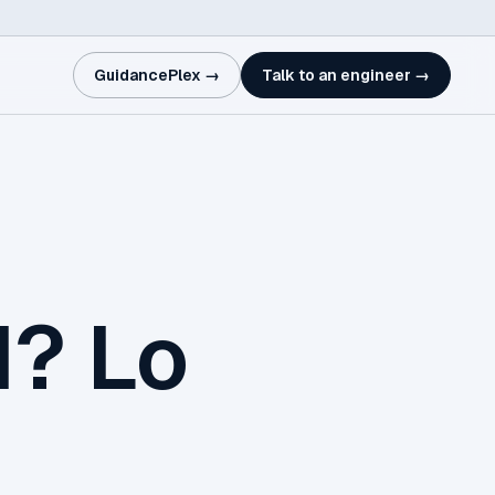
GuidancePlex →
Talk to an engineer →
I? Lo