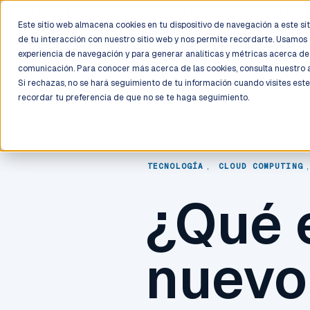
LIVE
/
FIELD OPS
/
3K+ CLIENTS DEPLOYED
/
130+ CERTIFIE
Este sitio web almacena cookies en tu dispositivo de navegación a este siti
de tu interacción con nuestro sitio web y nos permite recordarte. Usamos 
Deployment
Process
Services
Work
Trust
experiencia de navegación y para generar analíticas y métricas acerca de 
comunicación. Para conocer más acerca de las cookies, consulta nuestro
Si rechazas, no se hará seguimiento de tu información cuando visites este
recordar tu preferencia de que no se te haga seguimiento.
TECNOLOGÍA
,
CLOUD COMPUTING
¿Qué 
nuevo