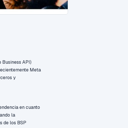
 Business API)
 recientemente Meta
rceros y
pendencia en cuanto
nando la
es de los BSP