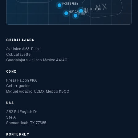
MX
MONTERREY
QUERETARO
GUADALAJARA
CDMX
GUADALAJARA
Av. Union #163, Piso 1
Col. Lafayette
Guadalajara, Jalisco, Mexico 44140
CDMX
Presa Falcon #166
Col. Irrigacion
Miguel Hidalgo, CDMX, Mexico 11500
USA
282 Ed English Dr
Ste A
Shenandoah, TX 77385
MONTERREY