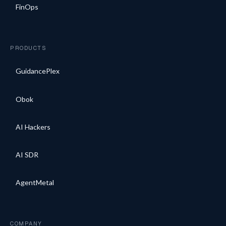
FinOps
PRODUCTS
GuidancePlex
Obok
AI Hackers
AI SDR
AgentMetal
COMPANY