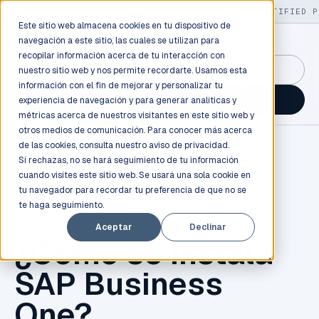
LIVE
/
FIELD OPS
/
3K+ CLIENTS DEPLOYED
/
130+ CERTIFIED P
Este sitio web almacena cookies en tu dispositivo de
navegación a este sitio, las cuales se utilizan para
recopilar información acerca de tu interacción con
GuidancePlex →
nuestro sitio web y nos permite recordarte. Usamos esta
información con el fin de mejorar y personalizar tu
Talk to an engineer →
experiencia de navegación y para generar analíticas y
métricas acerca de nuestros visitantes en este sitio web y
otros medios de comunicación. Para conocer más acerca
de las cookies, consulta nuestro
aviso de privacidad.
Si rechazas, no se hará seguimiento de tu información
cuando visites este sitio web. Se usará una sola cookie en
tu navegador para recordar tu preferencia de que no se
te haga seguimiento.
SAP BUSINESS ONE
Aceptar
Declinar
¿Cómo se instala
SAP Business
One?