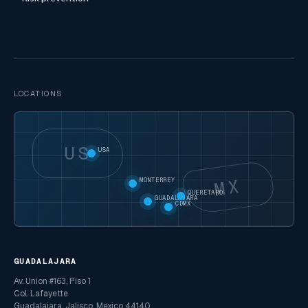
LOCATIONS
US
USA
MX
MONTERREY
QUERETARO
GUADALAJARA
CDMX
GUADALAJARA
Av. Union #163, Piso 1
Col. Lafayette
Guadalajara, Jalisco, Mexico 44140