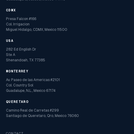
CDMX
Presa Falcon #166
Col. Irrigacion
Miguel Hidalgo, CDMX, Mexico 11500
USA
282 Ed English Dr
Ste A
Shenandoah, TX 77385
MONTERREY
Av. Paseo de las Americas #2101
Col. Country Sol
Guadalupe, N.L., Mexico 67174
QUERETARO
Camino Real de Carretas #299
Santiago de Queretaro, Qro, Mexico 76060
CONTACT