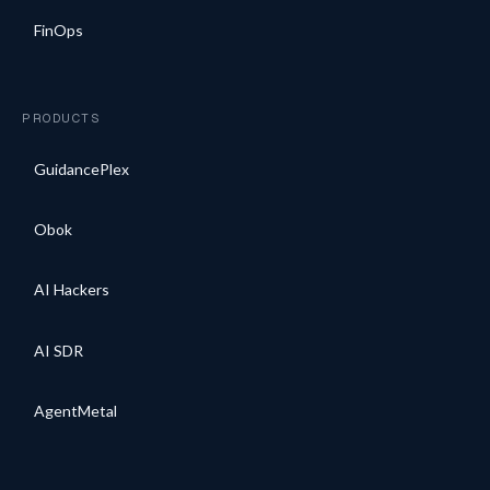
FinOps
PRODUCTS
GuidancePlex
Obok
AI Hackers
AI SDR
AgentMetal