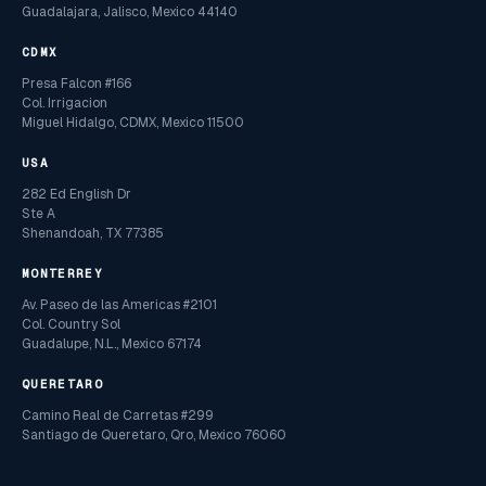
Guadalajara, Jalisco, Mexico 44140
CDMX
Presa Falcon #166
Col. Irrigacion
Miguel Hidalgo, CDMX, Mexico 11500
USA
282 Ed English Dr
Ste A
Shenandoah, TX 77385
MONTERREY
Av. Paseo de las Americas #2101
Col. Country Sol
Guadalupe, N.L., Mexico 67174
QUERETARO
Camino Real de Carretas #299
Santiago de Queretaro, Qro, Mexico 76060