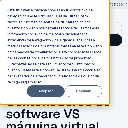
LIVE
/
FIELD OPS
/
3K+ CLIENTS DEPLOYED
/
130+ CERTIFIED P
Este sitio web almacena cookies en tu dispositivo de
navegación a este sitio, las cuales se utilizan para
recopilar información acerca de tu interacción con
GuidancePlex →
nuestro sitio web y nos permite recordarte. Usamos esta
información con el fin de mejorar y personalizar tu
Talk to an engineer →
experiencia de navegación y para generar analíticas y
métricas acerca de nuestros visitantes en este sitio web y
otros medios de comunicación. Para conocer más acerca
de las cookies, consulta nuestro
aviso de privacidad.
Si rechazas, no se hará seguimiento de tu información
cuando visites este sitio web. Se usará una sola cookie en
tu navegador para recordar tu preferencia de que no se
te haga seguimiento.
CONTENEDORES
Aceptar
Declinar
Contenedores de
software VS
máquina virtual.