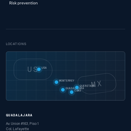
Risk prevention
LOCATIONS
US
USA
MX
MONTERREY
QUERETARO
GUADALAJARA
CDMX
GUADALAJARA
Av. Union #163, Piso 1
Col. Lafayette