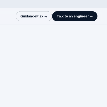
GuidancePlex →
Talk to an engineer →