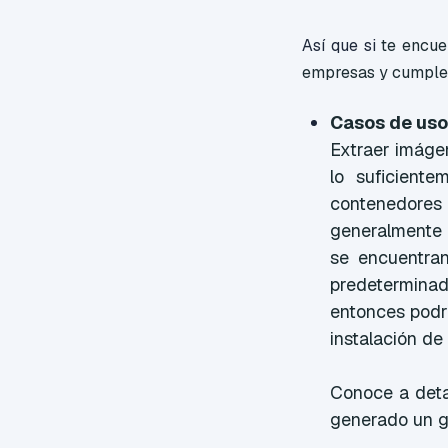
Así que si
te encue
empresas y cumples 
Casos de uso
Extraer imágen
lo suficient
contenedores 
generalmente 
se encuentran
predeterminad
entonces podrá
instalación de
Conoce a deta
generado un g