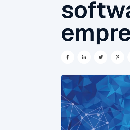
softw
empre