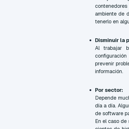
contenedores
ambiente de d
tenerlo en alg
Disminuir la 
Al trabajar 
configuració
prevenir prob
información.
Por sector:
Depende mucho
día a día. Al
de software p
En el caso de
cientos de his