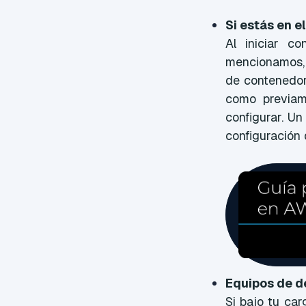
Si estás en e
Al iniciar c
mencionamos, a
de contenedor
como previame
configurar. Un
configuración 
Equipos de de
Si bajo tu car