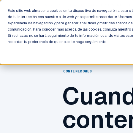
LIVE
/
FIELD OPS
/
3K+ CLIENTS DEPLOYED
/
130+ CERTIFIE
Este sitio web almacena cookies en tu dispositivo de navegación a este siti
de tu interacción con nuestro sitio web y nos permite recordarte. Usamos 
Deployment
Process
Services
Work
Trust
experiencia de navegación y para generar analíticas y métricas acerca de 
comunicación. Para conocer más acerca de las cookies, consulta nuestro
Si rechazas, no se hará seguimiento de tu información cuando visites este
recordar tu preferencia de que no se te haga seguimiento.
CONTENEDORES
Cuand
conte