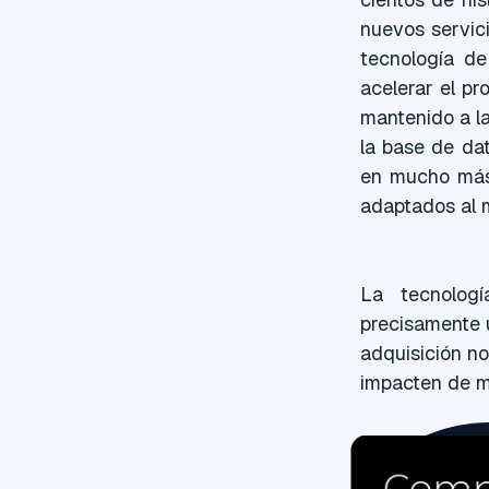
nuevos servic
tecnología de
acelerar el pr
mantenido a la
la base de da
en mucho más 
adaptados al 
La tecnolog
precisamente 
adquisición n
impacten de ma