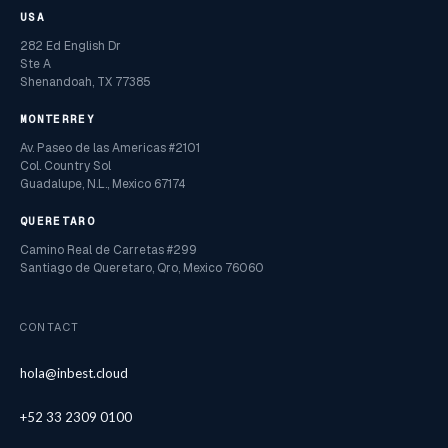
USA
282 Ed English Dr
Ste A
Shenandoah, TX 77385
MONTERREY
Av. Paseo de las Americas #2101
Col. Country Sol
Guadalupe, N.L., Mexico 67174
QUERETARO
Camino Real de Carretas #299
Santiago de Queretaro, Qro, Mexico 76060
CONTACT
hola@inbest.cloud
+52 33 2309 0100