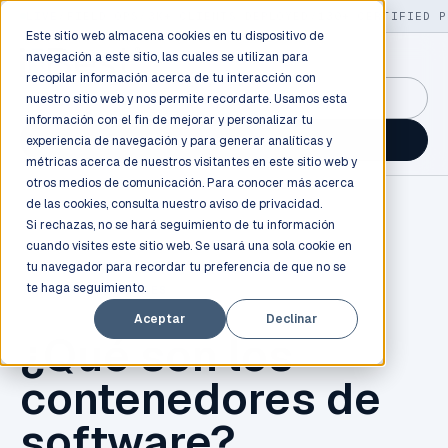
LIVE
/
FIELD OPS
/
3K+ CLIENTS DEPLOYED
/
130+ CERTIFIED P
Este sitio web almacena cookies en tu dispositivo de
navegación a este sitio, las cuales se utilizan para
recopilar información acerca de tu interacción con
GuidancePlex →
nuestro sitio web y nos permite recordarte. Usamos esta
información con el fin de mejorar y personalizar tu
Talk to an engineer →
experiencia de navegación y para generar analíticas y
métricas acerca de nuestros visitantes en este sitio web y
otros medios de comunicación. Para conocer más acerca
de las cookies, consulta nuestro
aviso de privacidad.
Si rechazas, no se hará seguimiento de tu información
cuando visites este sitio web. Se usará una sola cookie en
tu navegador para recordar tu preferencia de que no se
te haga seguimiento.
AWS
,
CONTENEDORES
Aceptar
Declinar
¿Qué son los
contenedores de
software?