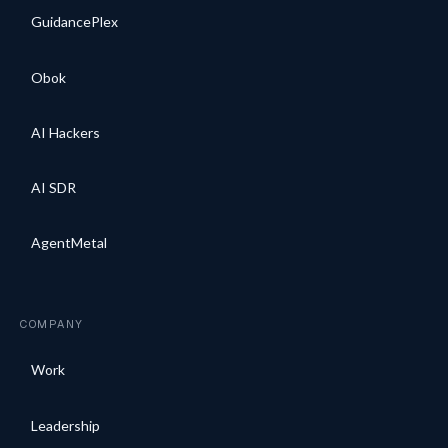
GuidancePlex
Obok
AI Hackers
AI SDR
AgentMetal
COMPANY
Work
Leadership