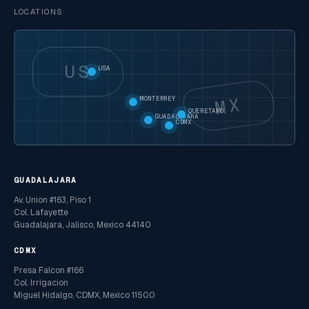
LOCATIONS
US
USA
MX
MONTERREY
QUERETARO
GUADALAJARA
CDMX
GUADALAJARA
Av. Union #163, Piso 1
Col. Lafayette
Guadalajara, Jalisco, Mexico 44140
CDMX
Presa Falcon #166
Col. Irrigacion
Miguel Hidalgo, CDMX, Mexico 11500