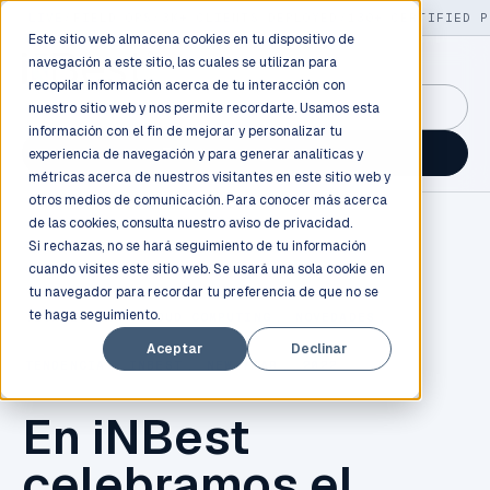
LIVE
/
FIELD OPS
/
3K+ CLIENTS DEPLOYED
/
130+ CERTIFIED P
Este sitio web almacena cookies en tu dispositivo de
navegación a este sitio, las cuales se utilizan para
recopilar información acerca de tu interacción con
GuidancePlex →
nuestro sitio web y nos permite recordarte. Usamos esta
información con el fin de mejorar y personalizar tu
Talk to an engineer →
experiencia de navegación y para generar analíticas y
métricas acerca de nuestros visitantes en este sitio web y
otros medios de comunicación. Para conocer más acerca
de las cookies, consulta nuestro
aviso de privacidad.
Si rechazas, no se hará seguimiento de tu información
cuando visites este sitio web. Se usará una sola cookie en
tu navegador para recordar tu preferencia de que no se
te haga seguimiento.
TECNOLOGÍA
,
CLOUD COMPUTING
,
NOVEDADES
,
Aceptar
Declinar
TENDENCIA
,
INBEST
,
NEW YEAR
,
2022
En iNBest
celebramos el