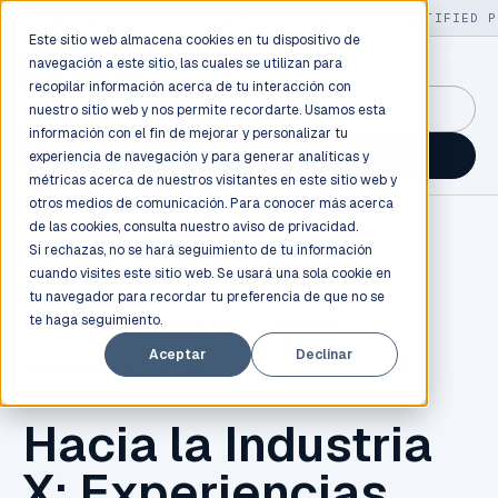
LIVE
/
FIELD OPS
/
3K+ CLIENTS DEPLOYED
/
130+ CERTIFIED P
Este sitio web almacena cookies en tu dispositivo de
navegación a este sitio, las cuales se utilizan para
recopilar información acerca de tu interacción con
GuidancePlex →
nuestro sitio web y nos permite recordarte. Usamos esta
información con el fin de mejorar y personalizar tu
Talk to an engineer →
experiencia de navegación y para generar analíticas y
métricas acerca de nuestros visitantes en este sitio web y
otros medios de comunicación. Para conocer más acerca
de las cookies, consulta nuestro
aviso de privacidad.
Si rechazas, no se hará seguimiento de tu información
cuando visites este sitio web. Se usará una sola cookie en
tu navegador para recordar tu preferencia de que no se
te haga seguimiento.
MACHINE LEARNING
,
A.I.
,
E-COMMERCE
,
Aceptar
Declinar
HIPERPERSONALIZACIÓN
Hacia la Industria
X: Experiencias