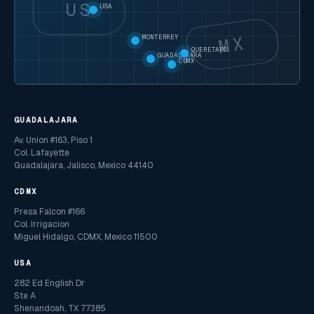
US
USA
MX
MONTERREY
QUERETARO
GUADALAJARA
CDMX
GUADALAJARA
Av. Union #163, Piso 1
Col. Lafayette
Guadalajara, Jalisco, Mexico 44140
CDMX
Presa Falcon #166
Col. Irrigacion
Miguel Hidalgo, CDMX, Mexico 11500
USA
282 Ed English Dr
Ste A
Shenandoah, TX 77385