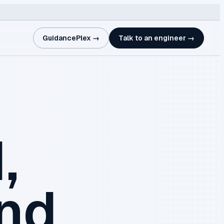
GuidancePlex →
Talk to an engineer →
,
and