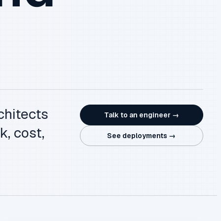
chitects
Talk to an engineer →
k, cost,
See deployments →