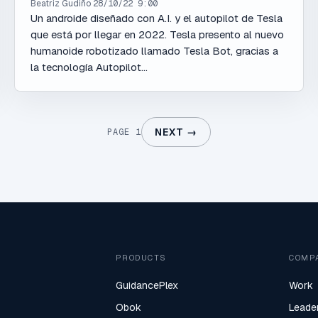
Beatriz Gudiño
28/10/22 9:00
Un androide diseñado con A.I. y el autopilot de Tesla
que está por llegar en 2022. Tesla presento al nuevo
humanoide robotizado llamado Tesla Bot, gracias a
la tecnología Autopilot...
NEXT →
PAGE 1
PRODUCTS
COMP
GuidancePlex
Work
Obok
Leade