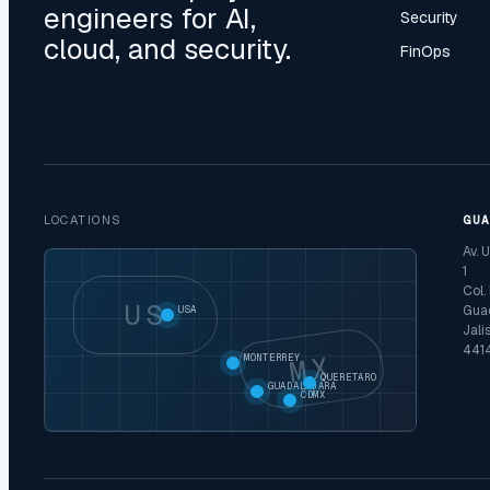
engineers for AI,
Security
cloud, and security.
FinOps
LOCATIONS
GU
Av. 
1
Col.
US
Guad
USA
Jali
441
MX
MONTERREY
QUERETARO
GUADALAJARA
CDMX