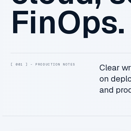
FinOps.
[ 001 ] - PRODUCTION NOTES
Clear wr
on deplo
and prod