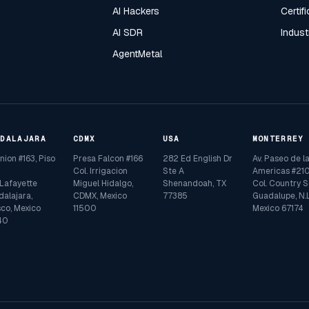
AI Hackers
Certif
AI SDR
Indust
AgentMetal
ADALAJARA
CDMX
USA
MONTERREY
Union #163, Piso
Presa Falcon #166
282 Ed English Dr
Av. Paseo de l
Col. Irrigacion
Ste A
Americas #210
 Lafayette
Miguel Hidalgo,
Shenandoah, TX
Col. Country S
alajara,
CDMX, Mexico
77385
Guadalupe, N.L
sco, Mexico
11500
Mexico 67174
40