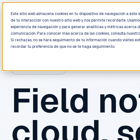
LIVE
/
FIELD OPS
/
3K+ CLIENTS DEPLOYED
/
130+ CERTIFIE
Este sitio web almacena cookies en tu dispositivo de navegación a este si
de tu interacción con nuestro sitio web y nos permite recordarte. Usamos
Deployment
Process
Services
Work
Trust
experiencia de navegación y para generar analíticas y métricas acerca d
comunicación. Para conocer más acerca de las cookies, consulta nuestr
Si rechazas, no se hará seguimiento de tu información cuando visites es
recordar tu preferencia de que no se te haga seguimiento.
BLOG / FIELD NOTES
Field no
cloud, s