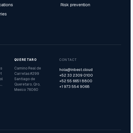
ications
Risk prevention
ries
QUERETARO
CONTACT
as
Camino Real de
hola@inbest.cloud
1
Carretas #299
+52 33 2309 0100
ol
Santiago de
+52 55 6651 8800
.,
Queretaro, Qro,
+1 973 554 9068
Mexico 76060