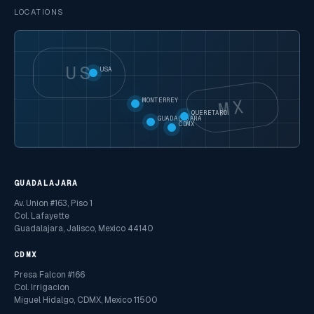
LOCATIONS
US
USA
MX
MONTERREY
QUERETARO
GUADALAJARA
CDMX
GUADALAJARA
Av. Union #163, Piso 1
Col. Lafayette
Guadalajara, Jalisco, Mexico 44140
CDMX
Presa Falcon #166
Col. Irrigacion
Miguel Hidalgo, CDMX, Mexico 11500