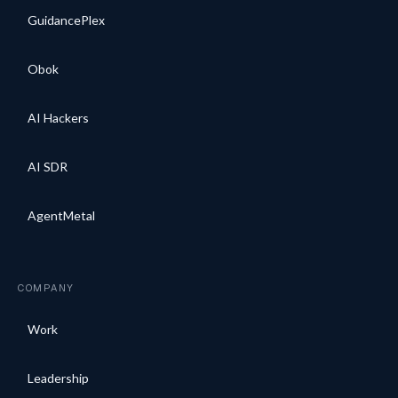
GuidancePlex
Obok
AI Hackers
AI SDR
AgentMetal
COMPANY
Work
Leadership