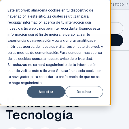
LIVE
/
FIELD OPS
/
3K+ CLIENTS DEPLOYED
/
130+ CERTIFIED P
Este sitio web almacena cookies en tu dispositivo de
navegación a este sitio, las cuales se utilizan para
recopilar información acerca de tu interacción con
GuidancePlex →
nuestro sitio web y nos permite recordarte. Usamos esta
información con el fin de mejorar y personalizar tu
Talk to an engineer →
experiencia de navegación y para generar analíticas y
métricas acerca de nuestros visitantes en este sitio web y
otros medios de comunicación. Para conocer más acerca
de las cookies, consulta nuestro
aviso de privacidad.
Si rechazas, no se hará seguimiento de tu información
cuando visites este sitio web. Se usará una sola cookie en
tu navegador para recordar tu preferencia de que no se
te haga seguimiento.
TECNOLOGÍA
Aceptar
Declinar
Hombres de
Tecnología