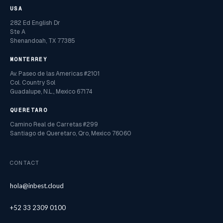
USA
282 Ed English Dr
Ste A
Shenandoah, TX 77385
MONTERREY
Av. Paseo de las Americas #2101
Col. Country Sol
Guadalupe, N.L., Mexico 67174
QUERETARO
Camino Real de Carretas #299
Santiago de Queretaro, Qro, Mexico 76060
CONTACT
hola@inbest.cloud
+52 33 2309 0100