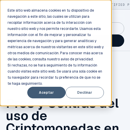
LIVE
/
FIELD OPS
/
3K+ CLIENTS DEPLOYED
/
130+ CERTIFIED P
Este sitio web almacena cookies en tu dispositivo de
navegación a este sitio, las cuales se utilizan para
recopilar información acerca de tu interacción con
GuidancePlex →
nuestro sitio web y nos permite recordarte. Usamos esta
información con el fin de mejorar y personalizar tu
Talk to an engineer →
experiencia de navegación y para generar analíticas y
métricas acerca de nuestros visitantes en este sitio web y
otros medios de comunicación. Para conocer más acerca
de las cookies, consulta nuestro
aviso de privacidad.
Si rechazas, no se hará seguimiento de tu información
cuando visites este sitio web. Se usará una sola cookie en
tu navegador para recordar tu preferencia de que no se
te haga seguimiento.
BLOCKCHAIN
,
CRIPTOMONEDAS
Aceptar
Declinar
Pros y Contras del
uso de
Criptomonedas en