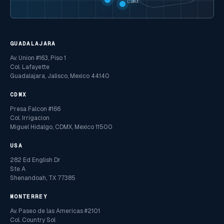
CDMX
GUADALAJARA
Av. Union #163, Piso 1
Col. Lafayette
Guadalajara, Jalisco, Mexico 44140
CDMX
Presa Falcon #166
Col. Irrigacion
Miguel Hidalgo, CDMX, Mexico 11500
USA
282 Ed English Dr
Ste A
Shenandoah, TX 77385
MONTERREY
Av. Paseo de las Americas #2101
Col. Country Sol