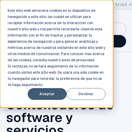
LIVE
/
FIELD OPS
/
3K+ CLIENTS DEPLOYED
/
130+ CERTIFIED P
Este sitio web almacena cookies en tu dispositivo de
navegación a este sitio, las cuales se utilizan para
recopilar información acerca de tu interacción con
GuidancePlex →
nuestro sitio web y nos permite recordarte. Usamos esta
información con el fin de mejorar y personalizar tu
Talk to an engineer →
experiencia de navegación y para generar analíticas y
métricas acerca de nuestros visitantes en este sitio web y
otros medios de comunicación. Para conocer más acerca
de las cookies, consulta nuestro
aviso de privacidad.
Si rechazas, no se hará seguimiento de tu información
cuando visites este sitio web. Se usará una sola cookie en
tu navegador para recordar tu preferencia de que no se
te haga seguimiento.
CONTENEDORES
Aceptar
Declinar
Contenedores de
software y
servicios