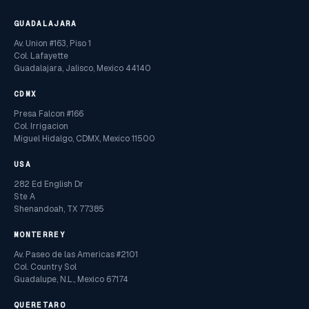
GUADALAJARA
Av. Union #163, Piso 1
Col. Lafayette
Guadalajara, Jalisco, Mexico 44140
CDMX
Presa Falcon #166
Col. Irrigacion
Miguel Hidalgo, CDMX, Mexico 11500
USA
282 Ed English Dr
Ste A
Shenandoah, TX 77385
MONTERREY
Av. Paseo de las Americas #2101
Col. Country Sol
Guadalupe, N.L., Mexico 67174
QUERETARO