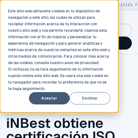
LIVE
/
FIELD OPS
/
3K+ CLIENTS DEPLOYED
/
130+ CERTIFIED P
Este sitio web almacena cookies en tu dispositivo de
navegación a este sitio, las cuales se utilizan para
recopilar información acerca de tu interacción con
GuidancePlex →
nuestro sitio web y nos permite recordarte. Usamos esta
información con el fin de mejorar y personalizar tu
Talk to an engineer →
experiencia de navegación y para generar analíticas y
métricas acerca de nuestros visitantes en este sitio web y
otros medios de comunicación. Para conocer más acerca
de las cookies, consulta nuestro
aviso de privacidad.
Si rechazas, no se hará seguimiento de tu información
cuando visites este sitio web. Se usará una sola cookie en
tu navegador para recordar tu preferencia de que no se
te haga seguimiento.
CLOUD COMPUTING
,
CLOUD
,
NOVEDADES
,
INBEST
,
Aceptar
Declinar
CIBER SEGURIDAD
,
SEGURIDAD
,
ISO
iNBest obtiene
certificación ISO