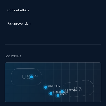
Code of ethics
Risk prevention
LOCATIONS
US
USA
MX
MONTERREY
QUERETARO
GUADALAJARA
CDMX