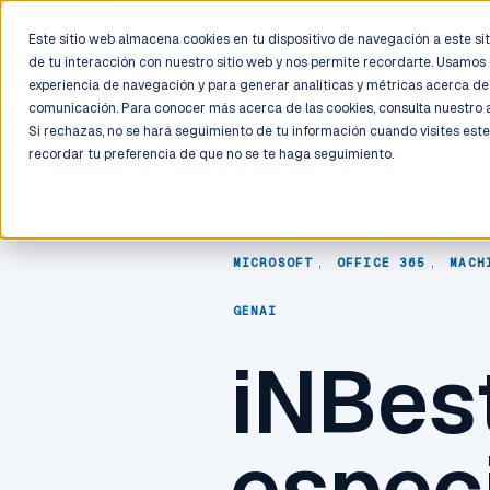
LIVE
/
FIELD OPS
/
3K+ CLIENTS DEPLOYED
/
130+ CERTIFIE
Este sitio web almacena cookies en tu dispositivo de navegación a este siti
de tu interacción con nuestro sitio web y nos permite recordarte. Usamos 
Deployment
Process
Services
Work
Trust
experiencia de navegación y para generar analíticas y métricas acerca de 
comunicación. Para conocer más acerca de las cookies, consulta nuestro
Si rechazas, no se hará seguimiento de tu información cuando visites este
recordar tu preferencia de que no se te haga seguimiento.
MICROSOFT
,
OFFICE 365
,
MACH
GENAI
iNBest
especi