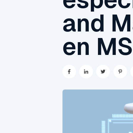
and M
en M