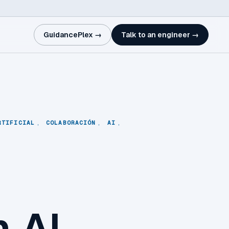
GuidancePlex →
Talk to an engineer →
RTIFICIAL
,
COLABORACIÓN
,
AI
,
n AI