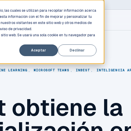
D PROFESSIONALS
/
AWS / AZURE / GOOGLE CLOUD
o, las cuales se utilizan para recopilar información acerca
esta información con el fin de mejorar y personalizar tu
nuestros visitantes en este sitio web y otros medios de
aviso de privacidad.
 sitio web. Se usará una sola cookie en tu navegador para
Aceptar
Declinar
INE LEARNING
,
MICROSOFT TEAMS
,
INBEST
,
INTELIGENCIA A
 obtiene la
alización e