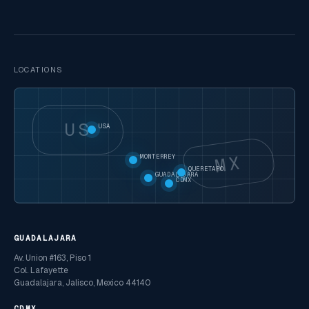
LOCATIONS
US
USA
MX
MONTERREY
QUERETARO
GUADALAJARA
CDMX
GUADALAJARA
Av. Union #163, Piso 1
Col. Lafayette
Guadalajara, Jalisco, Mexico 44140
CDMX