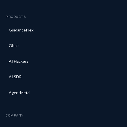
PRODUCTS
GuidancePlex
Obok
AI Hackers
AI SDR
AgentMetal
COMPANY