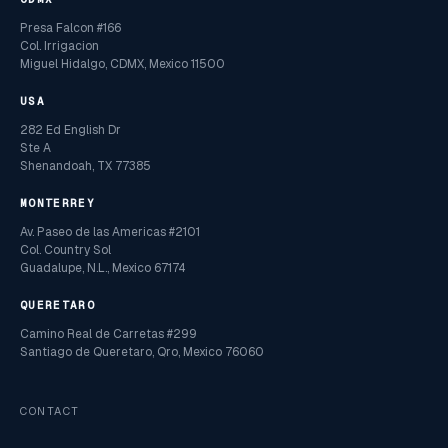
Presa Falcon #166
Col. Irrigacion
Miguel Hidalgo, CDMX, Mexico 11500
USA
282 Ed English Dr
Ste A
Shenandoah, TX 77385
MONTERREY
Av. Paseo de las Americas #2101
Col. Country Sol
Guadalupe, N.L., Mexico 67174
QUERETARO
Camino Real de Carretas #299
Santiago de Queretaro, Qro, Mexico 76060
CONTACT