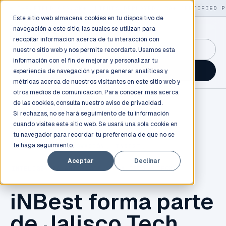
LIVE
/
FIELD OPS
/
3K+ CLIENTS DEPLOYED
/
130+ CERTIFIED P
Este sitio web almacena cookies en tu dispositivo de
navegación a este sitio, las cuales se utilizan para
recopilar información acerca de tu interacción con
GuidancePlex →
nuestro sitio web y nos permite recordarte. Usamos esta
información con el fin de mejorar y personalizar tu
Talk to an engineer →
experiencia de navegación y para generar analíticas y
métricas acerca de nuestros visitantes en este sitio web y
otros medios de comunicación. Para conocer más acerca
de las cookies, consulta nuestro
aviso de privacidad.
Si rechazas, no se hará seguimiento de tu información
cuando visites este sitio web. Se usará una sola cookie en
tu navegador para recordar tu preferencia de que no se
te haga seguimiento.
TECNOLOGÍA
,
INNOVACIÓN
,
INBEST
,
Aceptar
Declinar
INTELIGENCIA ARTIFICIAL
,
JALISCO
,
TECH
iNBest forma parte
de Jalisco Tech