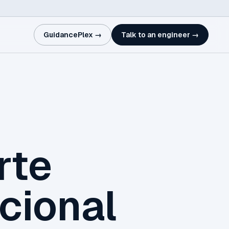
GuidancePlex →
Talk to an engineer →
rte
cional