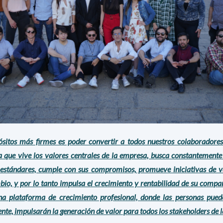
sitos más firmes es poder convertir a todos nuestros colaboradores 
 que vive los valores centrales de la empresa, busca constantemente
 estándares, cumple con sus compromisos, promueve iniciativas de va
io, y por lo tanto impulsa el crecimiento y rentabilidad de su compa
a plataforma de crecimiento profesional, donde las personas pued
ente, impulsarán la generación de valor para todos los stakeholders de 