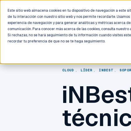
LIVE
/
FIELD OPS
/
3K+ CLIENTS DEPLOYED
/
130+ CERTIFIE
Este sitio web almacena cookies en tu dispositivo de navegación a este siti
de tu interacción con nuestro sitio web y nos permite recordarte. Usamos 
Deployment
Process
Services
Work
Trust
experiencia de navegación y para generar analíticas y métricas acerca de 
comunicación. Para conocer más acerca de las cookies, consulta nuestro
Si rechazas, no se hará seguimiento de tu información cuando visites este
recordar tu preferencia de que no se te haga seguimiento.
CLOUD
,
LÍDER
,
INBEST
,
SOPO
iNBest
técnic