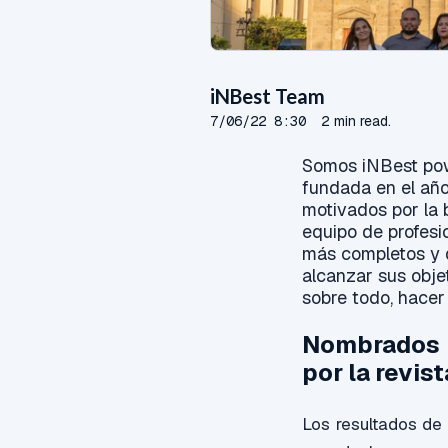
iNBest Team
7/06/22 8:30
2 min read.
Somos iNBest pow
fundada en el añ
motivados por la
equipo de profesi
más completos y d
alcanzar sus obje
sobre todo, hacer 
Nombrados c
por la revis
Los resultados de