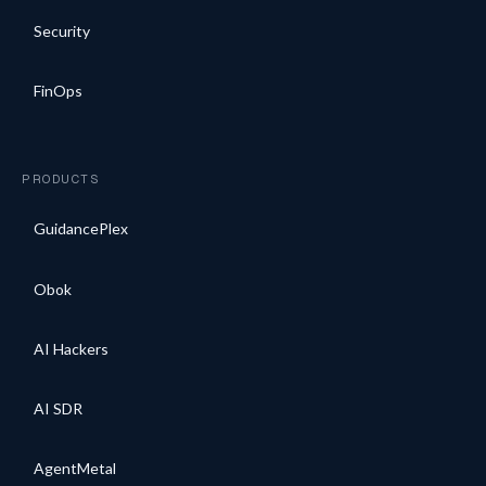
Security
FinOps
PRODUCTS
GuidancePlex
Obok
AI Hackers
AI SDR
AgentMetal