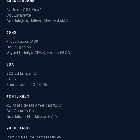
GUADALAJARA
Av. Union #163, Piso 1
Col. Lafayette
Guadalajara, Jalisco, Mexico 44140
CDMX
Presa Falcon #166
Col. Irrigacion
Miguel Hidalgo, CDMX, Mexico 11500
USA
282 Ed English Dr
Ste A
Shenandoah, TX 77385
MONTERREY
Av. Paseo de las Americas #2101
Col. Country Sol
Guadalupe, N.L., Mexico 67174
QUERETARO
Camino Real de Carretas #299