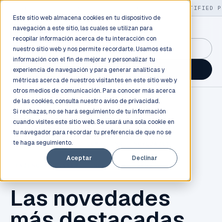
LIVE
/
FIELD OPS
/
3K+ CLIENTS DEPLOYED
/
130+ CERTIFIED P
Este sitio web almacena cookies en tu dispositivo de
navegación a este sitio, las cuales se utilizan para
recopilar información acerca de tu interacción con
GuidancePlex →
nuestro sitio web y nos permite recordarte. Usamos esta
información con el fin de mejorar y personalizar tu
Talk to an engineer →
experiencia de navegación y para generar analíticas y
métricas acerca de nuestros visitantes en este sitio web y
otros medios de comunicación. Para conocer más acerca
de las cookies, consulta nuestro
aviso de privacidad.
Si rechazas, no se hará seguimiento de tu información
cuando visites este sitio web. Se usará una sola cookie en
tu navegador para recordar tu preferencia de que no se
te haga seguimiento.
TECNOLOGÍA
,
CLOUD COMPUTING
,
NOVEDADES
,
Aceptar
Declinar
TENDENCIA
,
INBEST
,
NEW YEAR
,
2022
Las novedades
más destacadas