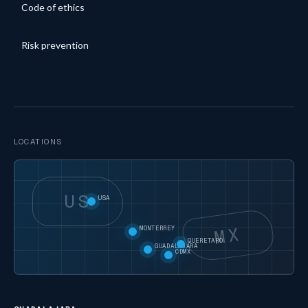
Code of ethics
Risk prevention
LOCATIONS
US
USA
MX
MONTERREY
QUERETARO
GUADALAJARA
CDMX