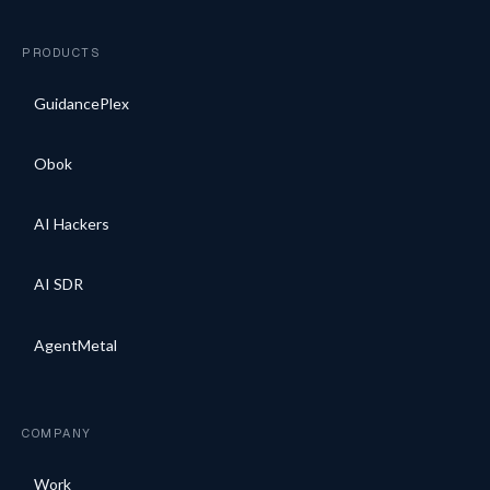
PRODUCTS
GuidancePlex
Obok
AI Hackers
AI SDR
AgentMetal
COMPANY
Work