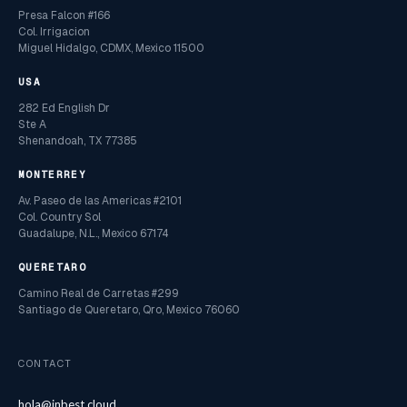
Presa Falcon #166
Col. Irrigacion
Miguel Hidalgo, CDMX, Mexico 11500
USA
282 Ed English Dr
Ste A
Shenandoah, TX 77385
MONTERREY
Av. Paseo de las Americas #2101
Col. Country Sol
Guadalupe, N.L., Mexico 67174
QUERETARO
Camino Real de Carretas #299
Santiago de Queretaro, Qro, Mexico 76060
CONTACT
hola@inbest.cloud