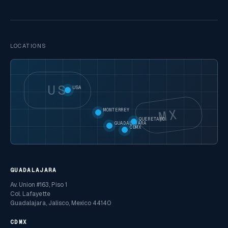
LOCATIONS
US
USA
MX
MONTERREY
QUERETARO
GUADALAJARA
CDMX
GUADALAJARA
Av. Union #163, Piso 1
Col. Lafayette
Guadalajara, Jalisco, Mexico 44140
CDMX