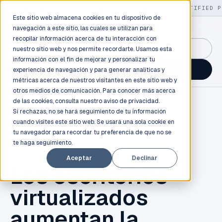
LIVE
/
FIELD OPS
/
3K+ CLIENTS DEPLOYED
/
130+ CERTIFIED P
Este sitio web almacena cookies en tu dispositivo de
navegación a este sitio, las cuales se utilizan para
recopilar información acerca de tu interacción con
GuidancePlex →
nuestro sitio web y nos permite recordarte. Usamos esta
información con el fin de mejorar y personalizar tu
Talk to an engineer →
experiencia de navegación y para generar analíticas y
métricas acerca de nuestros visitantes en este sitio web y
otros medios de comunicación. Para conocer más acerca
de las cookies, consulta nuestro
aviso de privacidad.
Si rechazas, no se hará seguimiento de tu información
cuando visites este sitio web. Se usará una sola cookie en
tu navegador para recordar tu preferencia de que no se
te haga seguimiento.
VIRTUALIZACIÓN
Aceptar
Declinar
Los escritorios
virtualizados
aumentan la