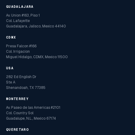
GUADALAJARA
Av. Union #163, Piso 1
Col. Lafayette
Guadalajara, Jalisco, Mexico 44140
CDMX
Presa Falcon #166
Col. Irrigacion
Miguel Hidalgo, CDMX, Mexico 11500
USA
282 Ed English Dr
Ste A
Shenandoah, TX 77385
MONTERREY
Av. Paseo de las Americas #2101
Col. Country Sol
Guadalupe, N.L., Mexico 67174
QUERETARO