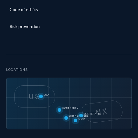
Code of ethics
Risk prevention
LOCATIONS
US
USA
MX
MONTERREY
QUERETARO
GUADALAJARA
CDMX