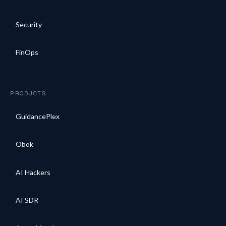
Security
FinOps
PRODUCTS
GuidancePlex
Obok
AI Hackers
AI SDR