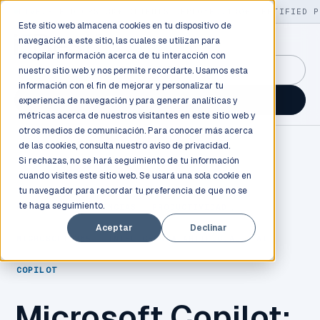
LIVE
/
FIELD OPS
/
3K+ CLIENTS DEPLOYED
/
130+ CERTIFIED P
Este sitio web almacena cookies en tu dispositivo de
navegación a este sitio, las cuales se utilizan para
recopilar información acerca de tu interacción con
GuidancePlex →
nuestro sitio web y nos permite recordarte. Usamos esta
información con el fin de mejorar y personalizar tu
Talk to an engineer →
experiencia de navegación y para generar analíticas y
métricas acerca de nuestros visitantes en este sitio web y
otros medios de comunicación. Para conocer más acerca
de las cookies, consulta nuestro
aviso de privacidad.
Si rechazas, no se hará seguimiento de tu información
cuando visites este sitio web. Se usará una sola cookie en
tu navegador para recordar tu preferencia de que no se
te haga seguimiento.
MICROSOFT
,
LICENCIAS
,
PRODUCTIVIDAD
,
Aceptar
Declinar
MICROSOFT 365
,
INTELIGENCIA ARTIFICIAL
,
AI
,
COPILOT
Microsoft Copilot: