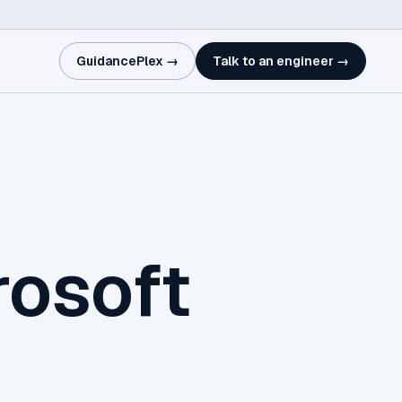
GuidancePlex →
Talk to an engineer →
rosoft