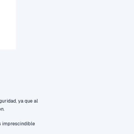
guridad, ya que al
ón.
s imprescindible