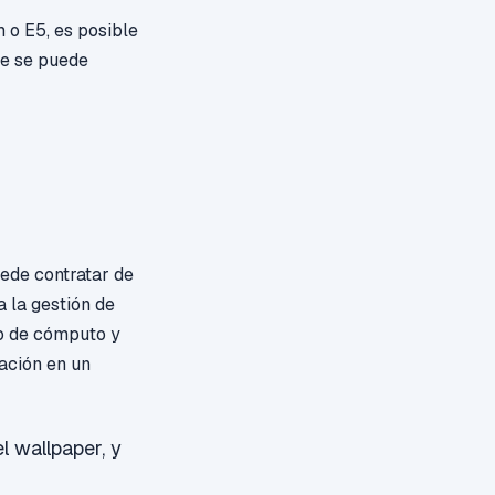
 o E5, es posible
e se puede
uede contratar de
a la gestión de
mo de cómputo y
cación en un
l wallpaper, y