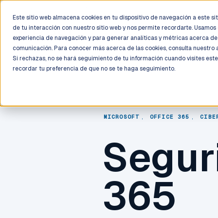
LIVE
/
FIELD OPS
/
3K+ CLIENTS DEPLOYED
/
130+ CERTIFIE
Este sitio web almacena cookies en tu dispositivo de navegación a este siti
de tu interacción con nuestro sitio web y nos permite recordarte. Usamos 
Deployment
Process
Services
Work
Trust
experiencia de navegación y para generar analíticas y métricas acerca de 
comunicación. Para conocer más acerca de las cookies, consulta nuestro
Si rechazas, no se hará seguimiento de tu información cuando visites este
recordar tu preferencia de que no se te haga seguimiento.
MICROSOFT
,
OFFICE 365
,
CIBE
Segur
365