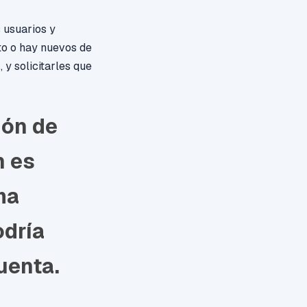
 usuarios y
to o hay nuevos de
y solicitarles que
ión de
n es
ma
odría
cuenta.