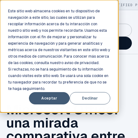
LIVE
/
FIELD OPS
/
3K+ CLIENTS DEPLOYED
/
130+ CERTIFIED P
Este sitio web almacena cookies en tu dispositivo de
navegación a este sitio, las cuales se utilizan para
recopilar información acerca de tu interacción con
GuidancePlex →
nuestro sitio web y nos permite recordarte. Usamos esta
información con el fin de mejorar y personalizar tu
Talk to an engineer →
experiencia de navegación y para generar analíticas y
métricas acerca de nuestros visitantes en este sitio web y
otros medios de comunicación. Para conocer más acerca
de las cookies, consulta nuestro
aviso de privacidad.
Si rechazas, no se hará seguimiento de tu información
cuando visites este sitio web. Se usará una sola cookie en
tu navegador para recordar tu preferencia de que no se
te haga seguimiento.
MICROSOFT
,
OFFICE 365
Aceptar
Declinar
Microsoft Office:
una mirada
comparativa entre