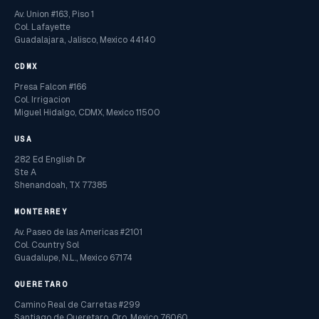
Av. Union #163, Piso 1
Col. Lafayette
Guadalajara, Jalisco, Mexico 44140
CDMX
Presa Falcon #166
Col. Irrigacion
Miguel Hidalgo, CDMX, Mexico 11500
USA
282 Ed English Dr
Ste A
Shenandoah, TX 77385
MONTERREY
Av. Paseo de las Americas #2101
Col. Country Sol
Guadalupe, N.L., Mexico 67174
QUERETARO
Camino Real de Carretas #299
Santiago de Queretaro, Qro, Mexico 76060