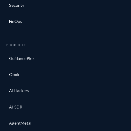
Security
FinOps
PRODUCTS
GuidancePlex
Obok
AI Hackers
AI SDR
AgentMetal