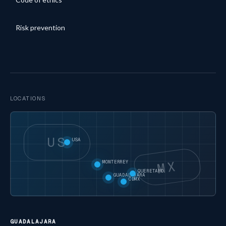
Risk prevention
LOCATIONS
US
USA
MX
MONTERREY
QUERETARO
GUADALAJARA
CDMX
GUADALAJARA