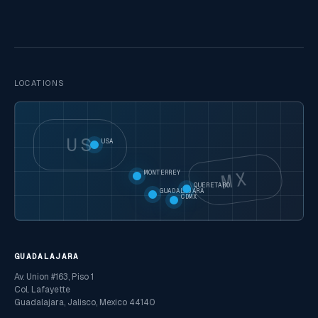
LOCATIONS
US
USA
MX
MONTERREY
QUERETARO
GUADALAJARA
CDMX
GUADALAJARA
Av. Union #163, Piso 1
Col. Lafayette
Guadalajara, Jalisco, Mexico 44140