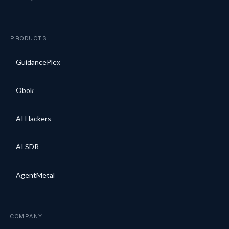
PRODUCTS
GuidancePlex
Obok
AI Hackers
AI SDR
AgentMetal
COMPANY