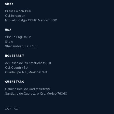
CDMX
Presa Falcon #166
Col. Irrigacion
Miguel Hidalgo, CDMX, Mexico 11500
USA
282 Ed English Dr
Ste A
Shenandoah, TX 77385
MONTERREY
Av. Paseo de las Americas #2101
Col. Country Sol
Guadalupe, N.L., Mexico 67174
QUERETARO
Camino Real de Carretas #299
Santiago de Queretaro, Qro, Mexico 76060
CONTACT