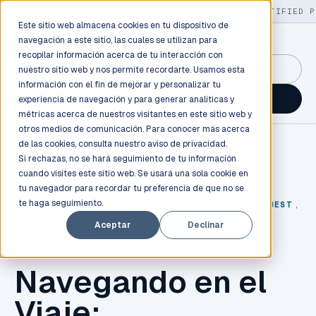
LIVE
/
FIELD OPS
/
3K+ CLIENTS DEPLOYED
/
130+ CERTIFIED P
Este sitio web almacena cookies en tu dispositivo de
navegación a este sitio, las cuales se utilizan para
recopilar información acerca de tu interacción con
GuidancePlex →
nuestro sitio web y nos permite recordarte. Usamos esta
información con el fin de mejorar y personalizar tu
Talk to an engineer →
experiencia de navegación y para generar analíticas y
métricas acerca de nuestros visitantes en este sitio web y
otros medios de comunicación. Para conocer más acerca
de las cookies, consulta nuestro
aviso de privacidad.
Si rechazas, no se hará seguimiento de tu información
cuando visites este sitio web. Se usará una sola cookie en
tu navegador para recordar tu preferencia de que no se
te haga seguimiento.
TECNOLOGÍA
,
CLOUD COMPUTING
,
NOVEDADES
,
INBEST
,
Aceptar
Declinar
BIGWAVEDATA
,
NUBOSPERTA
Navegando en el
Viaje: