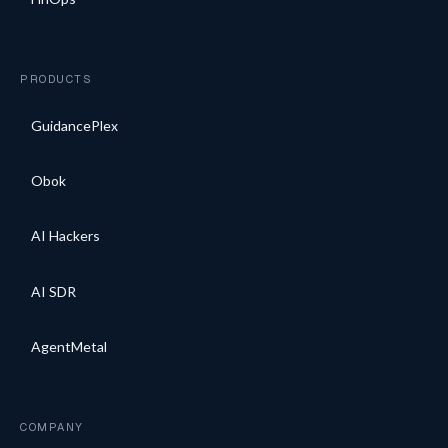
PRODUCTS
GuidancePlex
Obok
AI Hackers
AI SDR
AgentMetal
COMPANY