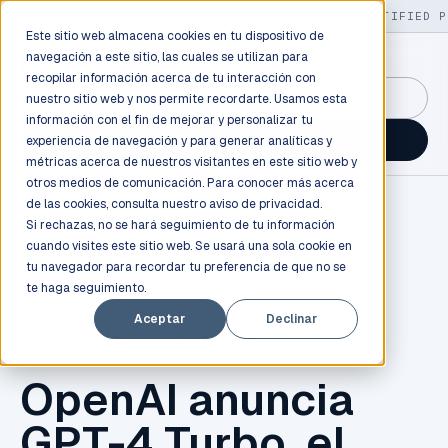
LIVE
/
FIELD OPS
/
3K+ CLIENTS DEPLOYED
/
130+ CERTIFIED P
Este sitio web almacena cookies en tu dispositivo de
navegación a este sitio, las cuales se utilizan para
recopilar información acerca de tu interacción con
GuidancePlex →
nuestro sitio web y nos permite recordarte. Usamos esta
información con el fin de mejorar y personalizar tu
Talk to an engineer →
experiencia de navegación y para generar analíticas y
métricas acerca de nuestros visitantes en este sitio web y
otros medios de comunicación. Para conocer más acerca
de las cookies, consulta nuestro
aviso de privacidad.
Si rechazas, no se hará seguimiento de tu información
cuando visites este sitio web. Se usará una sola cookie en
tu navegador para recordar tu preferencia de que no se
te haga seguimiento.
INNOVACIÓN
,
TENDENCIA
,
CHATBOT
,
INBEST
,
Aceptar
Declinar
INTELIGENCIA ARTIFICIAL
,
AI
,
CHATGPT
OpenAI anuncia
GPT-4 Turbo, el