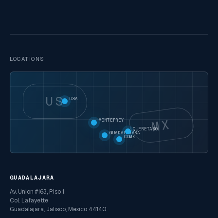
LOCATIONS
US
USA
MX
MONTERREY
QUERETARO
GUADALAJARA
CDMX
GUADALAJARA
Av. Union #163, Piso 1
Col. Lafayette
Guadalajara, Jalisco, Mexico 44140