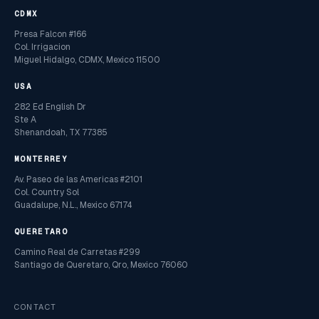
CDMX
Presa Falcon #166
Col. Irrigacion
Miguel Hidalgo, CDMX, Mexico 11500
USA
282 Ed English Dr
Ste A
Shenandoah, TX 77385
MONTERREY
Av. Paseo de las Americas #2101
Col. Country Sol
Guadalupe, N.L., Mexico 67174
QUERETARO
Camino Real de Carretas #299
Santiago de Queretaro, Qro, Mexico 76060
CONTACT