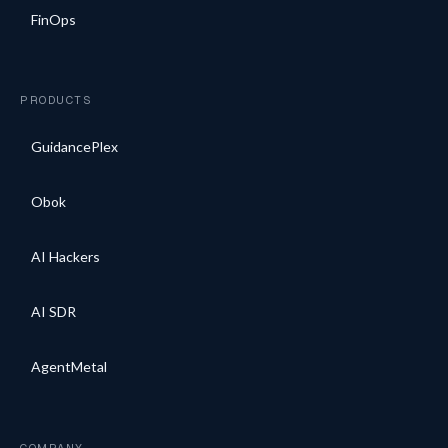
FinOps
PRODUCTS
GuidancePlex
Obok
AI Hackers
AI SDR
AgentMetal