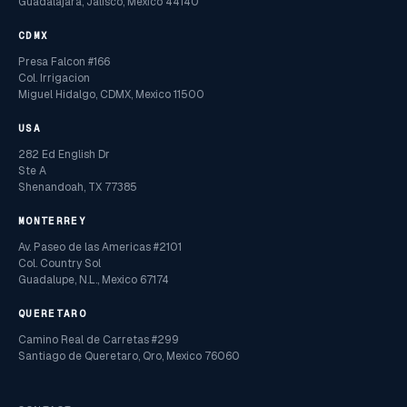
Guadalajara, Jalisco, Mexico 44140
CDMX
Presa Falcon #166
Col. Irrigacion
Miguel Hidalgo, CDMX, Mexico 11500
USA
282 Ed English Dr
Ste A
Shenandoah, TX 77385
MONTERREY
Av. Paseo de las Americas #2101
Col. Country Sol
Guadalupe, N.L., Mexico 67174
QUERETARO
Camino Real de Carretas #299
Santiago de Queretaro, Qro, Mexico 76060