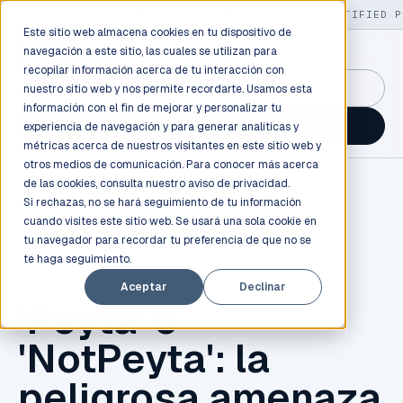
LIVE
/
FIELD OPS
/
3K+ CLIENTS DEPLOYED
/
130+ CERTIFIED P
Este sitio web almacena cookies en tu dispositivo de
navegación a este sitio, las cuales se utilizan para
recopilar información acerca de tu interacción con
GuidancePlex →
nuestro sitio web y nos permite recordarte. Usamos esta
información con el fin de mejorar y personalizar tu
Talk to an engineer →
experiencia de navegación y para generar analíticas y
métricas acerca de nuestros visitantes en este sitio web y
otros medios de comunicación. Para conocer más acerca
de las cookies, consulta nuestro
aviso de privacidad.
Si rechazas, no se hará seguimiento de tu información
cuando visites este sitio web. Se usará una sola cookie en
tu navegador para recordar tu preferencia de que no se
te haga seguimiento.
TECNOLOGÍA
Aceptar
Declinar
'Peyta' o
'NotPeyta': la
peligrosa amenaza