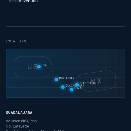
Risk prevention
LOCATIONS
US
USA
MX
MONTERREY
QUERETARO
GUADALAJARA
CDMX
GUADALAJARA
Av. Union #163, Piso 1
Col. Lafayette