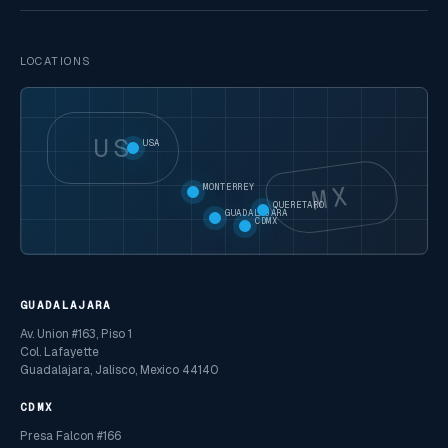
LOCATIONS
US
USA
MX
MONTERREY
QUERETARO
GUADALAJARA
CDMX
GUADALAJARA
Av. Union #163, Piso 1
Col. Lafayette
Guadalajara, Jalisco, Mexico 44140
CDMX
Presa Falcon #166