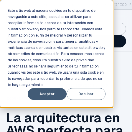
LIVE
/
FIELD OPS
/
3K+ CLIENTS DEPLOYED
/
130+ CERTIFIED P
Este sitio web almacena cookies en tu dispositivo de
navegación a este sitio, las cuales se utilizan para
recopilar información acerca de tu interacción con
GuidancePlex →
nuestro sitio web y nos permite recordarte. Usamos esta
información con el fin de mejorar y personalizar tu
Talk to an engineer →
experiencia de navegación y para generar analíticas y
métricas acerca de nuestros visitantes en este sitio web y
otros medios de comunicación. Para conocer más acerca
de las cookies, consulta nuestro
aviso de privacidad.
Si rechazas, no se hará seguimiento de tu información
cuando visites este sitio web. Se usará una sola cookie en
tu navegador para recordar tu preferencia de que no se
te haga seguimiento.
CLOUD COMPUTING
,
AMAZON WEB SERVICES
,
AWS
,
Aceptar
Declinar
ECOMMERCE
La arquitectura en
AWS perfecta para