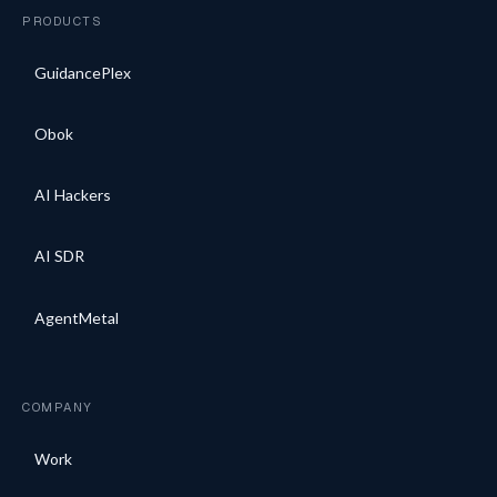
PRODUCTS
GuidancePlex
Obok
AI Hackers
AI SDR
AgentMetal
COMPANY
Work