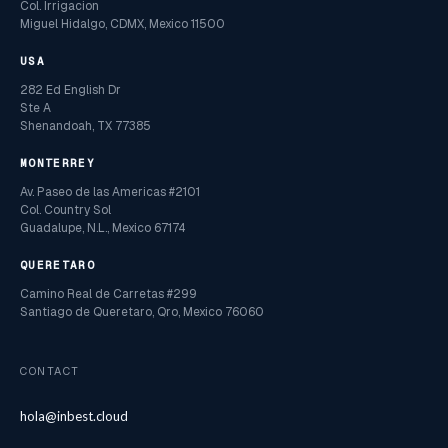
Col. Irrigacion
Miguel Hidalgo, CDMX, Mexico 11500
USA
282 Ed English Dr
Ste A
Shenandoah, TX 77385
MONTERREY
Av. Paseo de las Americas #2101
Col. Country Sol
Guadalupe, N.L., Mexico 67174
QUERETARO
Camino Real de Carretas #299
Santiago de Queretaro, Qro, Mexico 76060
CONTACT
hola@inbest.cloud