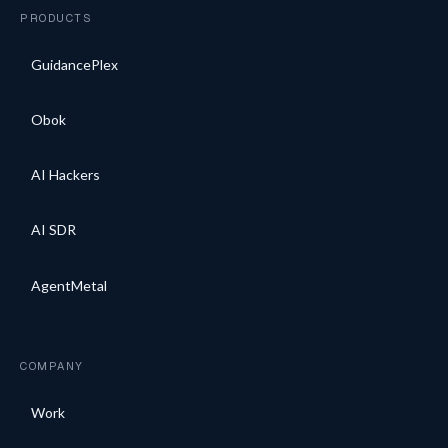
PRODUCTS
GuidancePlex
Obok
AI Hackers
AI SDR
AgentMetal
COMPANY
Work