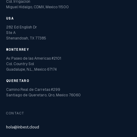
Col. Irrigacion
Miguel Hidalgo, CDMX, Mexico 11500
USA
282 Ed English Dr
Ste A
Shenandoah, TX 77385
MONTERREY
Av. Paseo de las Americas #2101
Col. Country Sol
Guadalupe, N.L., Mexico 67174
QUERETARO
Camino Real de Carretas #299
Santiago de Queretaro, Qro, Mexico 76060
CONTACT
hola@inbest.cloud