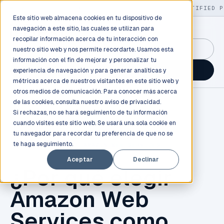
LIVE
/
FIELD OPS
/
3K+ CLIENTS DEPLOYED
/
130+ CERTIFIED P
Este sitio web almacena cookies en tu dispositivo de
navegación a este sitio, las cuales se utilizan para
recopilar información acerca de tu interacción con
GuidancePlex →
nuestro sitio web y nos permite recordarte. Usamos esta
información con el fin de mejorar y personalizar tu
Talk to an engineer →
experiencia de navegación y para generar analíticas y
métricas acerca de nuestros visitantes en este sitio web y
otros medios de comunicación. Para conocer más acerca
de las cookies, consulta nuestro
aviso de privacidad.
Si rechazas, no se hará seguimiento de tu información
cuando visites este sitio web. Se usará una sola cookie en
tu navegador para recordar tu preferencia de que no se
te haga seguimiento.
CLOUD COMPUTING
,
AMAZON WEB SERVICES
Aceptar
Declinar
¿Por qué elegir
Amazon Web
Services como