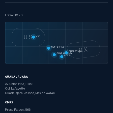
LOCATIONS
US
USA
MX
MONTERREY
QUERETARO
GUADALAJARA
CDMX
GUADALAJARA
Av. Union #163, Piso 1
Col. Lafayette
Guadalajara, Jalisco, Mexico 44140
CDMX
Presa Falcon #166