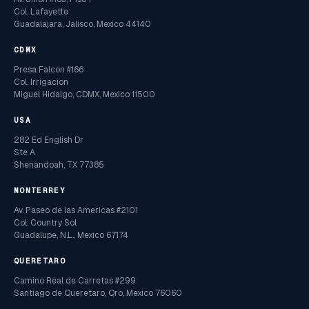
Col. Lafayette
Guadalajara, Jalisco, Mexico 44140
CDMX
Presa Falcon #166
Col. Irrigacion
Miguel Hidalgo, CDMX, Mexico 11500
USA
282 Ed English Dr
Ste A
Shenandoah, TX 77385
MONTERREY
Av. Paseo de las Americas #2101
Col. Country Sol
Guadalupe, N.L., Mexico 67174
QUERETARO
Camino Real de Carretas #299
Santiago de Queretaro, Qro, Mexico 76060