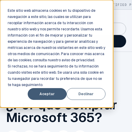
LIVE
/
FIELD OPS
/
3K+ CLIENTS DEPLOYED
/
130+ CERTIFIED P
Este sitio web almacena cookies en tu dispositivo de
navegación a este sitio, las cuales se utilizan para
recopilar información acerca de tu interacción con
GuidancePlex →
nuestro sitio web y nos permite recordarte. Usamos esta
información con el fin de mejorar y personalizar tu
Talk to an engineer →
experiencia de navegación y para generar analíticas y
métricas acerca de nuestros visitantes en este sitio web y
otros medios de comunicación. Para conocer más acerca
de las cookies, consulta nuestro
aviso de privacidad.
Si rechazas, no se hará seguimiento de tu información
cuando visites este sitio web. Se usará una sola cookie en
tu navegador para recordar tu preferencia de que no se
te haga seguimiento.
OFFICE 365
Aceptar
Declinar
¿Por qué comprar
Microsoft 365?