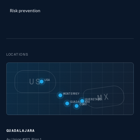
Risk prevention
LOCATIONS
US
USA
MX
MONTERREY
QUERETARO
GUADALAJARA
CDMX
GUADALAJARA
Av. Union #163, Piso 1