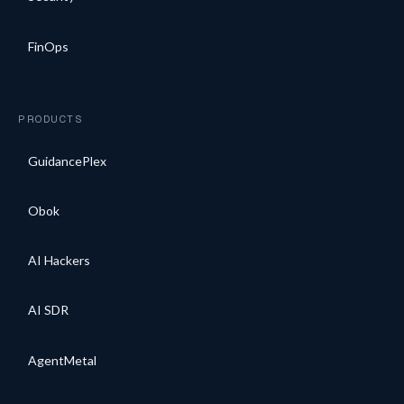
FinOps
PRODUCTS
GuidancePlex
Obok
AI Hackers
AI SDR
AgentMetal