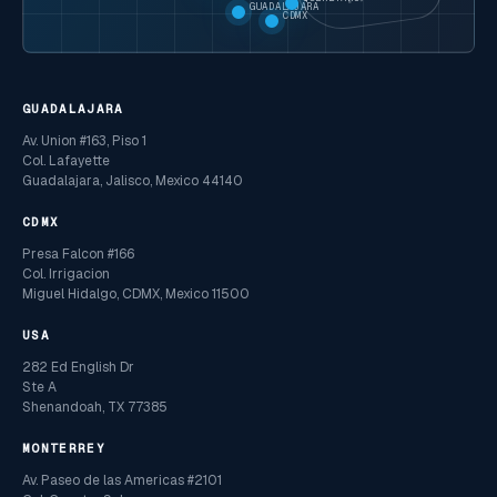
GUADALAJARA
CDMX
GUADALAJARA
Av. Union #163, Piso 1
Col. Lafayette
Guadalajara, Jalisco, Mexico 44140
CDMX
Presa Falcon #166
Col. Irrigacion
Miguel Hidalgo, CDMX, Mexico 11500
USA
282 Ed English Dr
Ste A
Shenandoah, TX 77385
MONTERREY
Av. Paseo de las Americas #2101