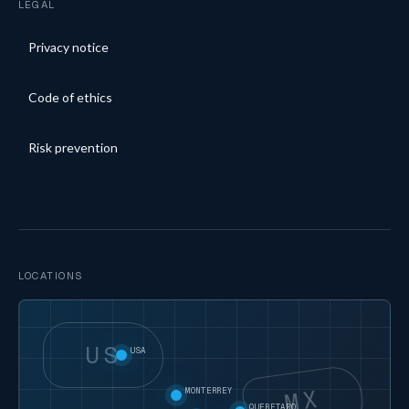
LEGAL
Privacy notice
Code of ethics
Risk prevention
LOCATIONS
US
USA
MX
MONTERREY
QUERETARO