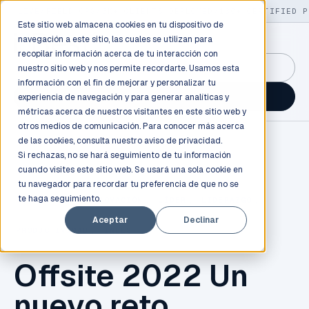
LIVE
/
FIELD OPS
/
3K+ CLIENTS DEPLOYED
/
130+ CERTIFIED P
Este sitio web almacena cookies en tu dispositivo de
navegación a este sitio, las cuales se utilizan para
recopilar información acerca de tu interacción con
GuidancePlex →
nuestro sitio web y nos permite recordarte. Usamos esta
información con el fin de mejorar y personalizar tu
Talk to an engineer →
experiencia de navegación y para generar analíticas y
métricas acerca de nuestros visitantes en este sitio web y
otros medios de comunicación. Para conocer más acerca
de las cookies, consulta nuestro
aviso de privacidad.
Si rechazas, no se hará seguimiento de tu información
cuando visites este sitio web. Se usará una sola cookie en
tu navegador para recordar tu preferencia de que no se
te haga seguimiento.
TECNOLOGÍA
,
INNOVACIÓN
,
LÍDER
,
LIDERAZGO
,
Aceptar
Declinar
PRODUCTIVIDAD
,
INBEST
Offsite 2022 Un
nuevo reto