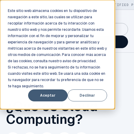
LIVE
/
FIELD OPS
/
3K+ CLIENTS DEPLOYED
/
130+ CERTIFIED P
Este sitio web almacena cookies en tu dispositivo de
navegación a este sitio, las cuales se utilizan para
recopilar información acerca de tu interacción con
GuidancePlex →
nuestro sitio web y nos permite recordarte. Usamos esta
información con el fin de mejorar y personalizar tu
Talk to an engineer →
experiencia de navegación y para generar analíticas y
métricas acerca de nuestros visitantes en este sitio web y
otros medios de comunicación. Para conocer más acerca
de las cookies, consulta nuestro
aviso de privacidad.
Si rechazas, no se hará seguimiento de tu información
cuando visites este sitio web. Se usará una sola cookie en
tu navegador para recordar tu preferencia de que no se
te haga seguimiento.
CLOUD COMPUTING
Aceptar
Declinar
¿Qué es Cloud
Computing?