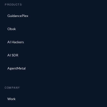
PRODUCTS
GuidancePlex
Obok
AI Hackers
AI SDR
AgentMetal
COMPANY
Work