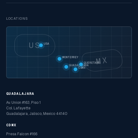
LOCATIONS
US
USA
MX
MONTERREY
QUERETARO
GUADALAJARA
CDMX
GUADALAJARA
Av. Union #163, Piso 1
Col. Lafayette
Guadalajara, Jalisco, Mexico 44140
CDMX
Presa Falcon #166