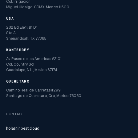
Col. Irrigacion
Miguel Hidalgo, CDMX, Mexico 11500
USA
282 Ed English Dr
Ste A
Shenandoah, TX 77385
MONTERREY
Av. Paseo de las Americas #2101
Col. Country Sol
Guadalupe, N.L., Mexico 67174
QUERETARO
Camino Real de Carretas #299
Santiago de Queretaro, Qro, Mexico 76060
CONTACT
hola@inbest.cloud