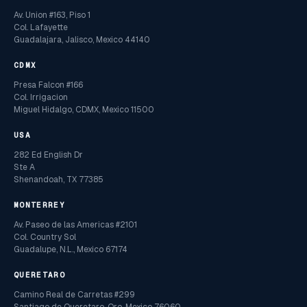
Av. Union #163, Piso 1
Col. Lafayette
Guadalajara, Jalisco, Mexico 44140
CDMX
Presa Falcon #166
Col. Irrigacion
Miguel Hidalgo, CDMX, Mexico 11500
USA
282 Ed English Dr
Ste A
Shenandoah, TX 77385
MONTERREY
Av. Paseo de las Americas #2101
Col. Country Sol
Guadalupe, N.L., Mexico 67174
QUERETARO
Camino Real de Carretas #299
Santiago de Queretaro, Qro, Mexico 76060