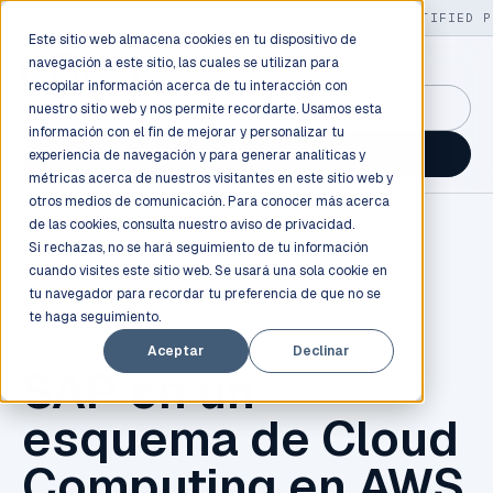
LIVE
/
FIELD OPS
/
3K+ CLIENTS DEPLOYED
/
130+ CERTIFIED P
Este sitio web almacena cookies en tu dispositivo de
navegación a este sitio, las cuales se utilizan para
recopilar información acerca de tu interacción con
GuidancePlex →
nuestro sitio web y nos permite recordarte. Usamos esta
información con el fin de mejorar y personalizar tu
Talk to an engineer →
experiencia de navegación y para generar analíticas y
métricas acerca de nuestros visitantes en este sitio web y
otros medios de comunicación. Para conocer más acerca
de las cookies, consulta nuestro
aviso de privacidad.
Si rechazas, no se hará seguimiento de tu información
cuando visites este sitio web. Se usará una sola cookie en
tu navegador para recordar tu preferencia de que no se
te haga seguimiento.
CLOUD COMPUTING
,
SAP
,
AMAZON WEB SERVICES
Aceptar
Declinar
SAP en un
esquema de Cloud
Computing en AWS