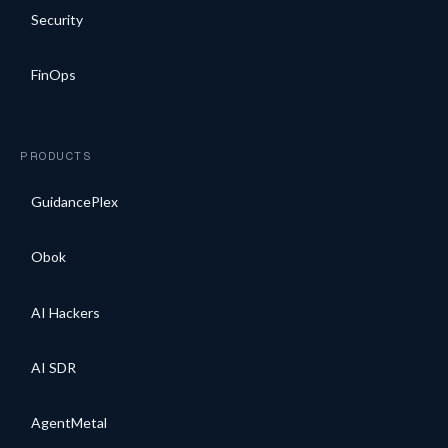
Security
FinOps
PRODUCTS
GuidancePlex
Obok
AI Hackers
AI SDR
AgentMetal