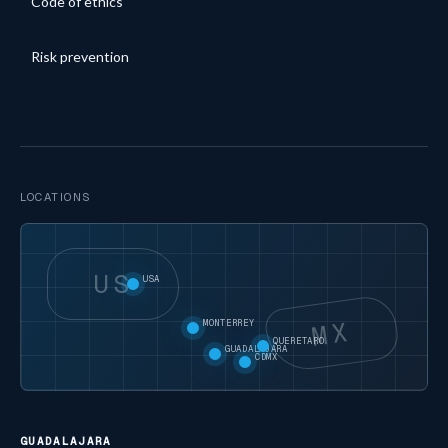
Code of ethics
Risk prevention
LOCATIONS
US
USA
MX
MONTERREY
QUERETARO
GUADALAJARA
CDMX
GUADALAJARA