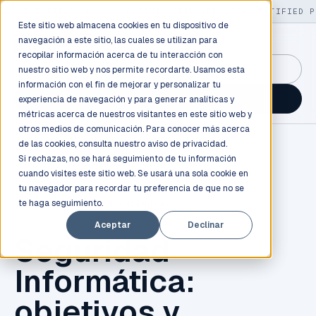
LIVE
/
FIELD OPS
/
3K+ CLIENTS DEPLOYED
/
130+ CERTIFIED P
Este sitio web almacena cookies en tu dispositivo de
navegación a este sitio, las cuales se utilizan para
recopilar información acerca de tu interacción con
GuidancePlex →
nuestro sitio web y nos permite recordarte. Usamos esta
información con el fin de mejorar y personalizar tu
Talk to an engineer →
experiencia de navegación y para generar analíticas y
métricas acerca de nuestros visitantes en este sitio web y
otros medios de comunicación. Para conocer más acerca
de las cookies, consulta nuestro
aviso de privacidad.
Si rechazas, no se hará seguimiento de tu información
cuando visites este sitio web. Se usará una sola cookie en
tu navegador para recordar tu preferencia de que no se
te haga seguimiento.
PLANEACIÓN DE CONTINGENCIAS
Aceptar
Declinar
Seguridad
Informática:
objetivos y