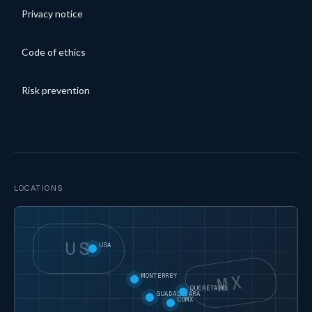
Privacy notice
Code of ethics
Risk prevention
LOCATIONS
US
USA
MX
MONTERREY
QUERETARO
GUADALAJARA
CDMX