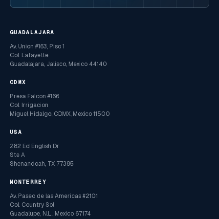
GUADALAJARA
Av. Union #163, Piso 1
Col. Lafayette
Guadalajara, Jalisco, Mexico 44140
CDMX
Presa Falcon #166
Col. Irrigacion
Miguel Hidalgo, CDMX, Mexico 11500
USA
282 Ed English Dr
Ste A
Shenandoah, TX 77385
MONTERREY
Av. Paseo de las Americas #2101
Col. Country Sol
Guadalupe, N.L., Mexico 67174