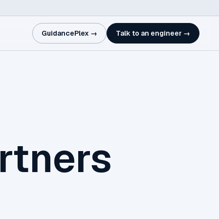
GuidancePlex →
Talk to an engineer →
rtners