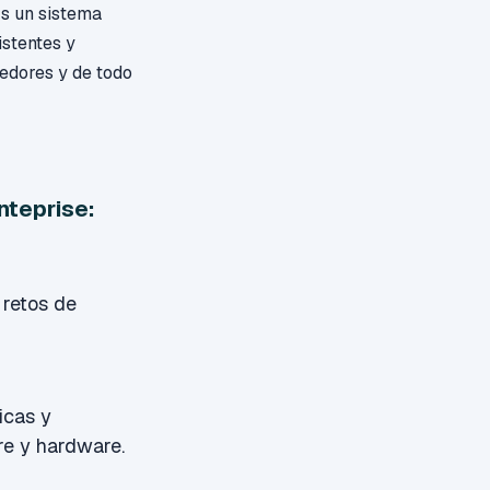
Es un sistema
istentes y
nedores y de todo
nteprise:
 retos de
icas y
re y hardware.