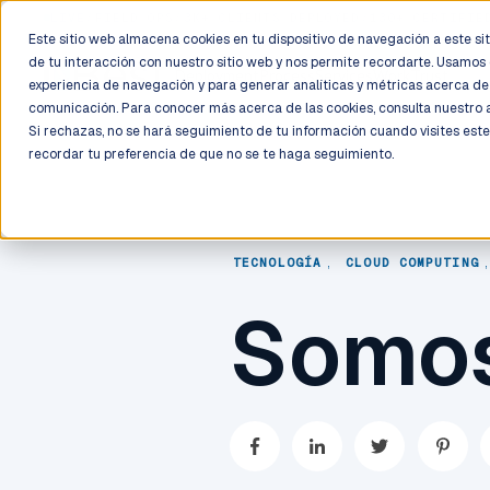
LIVE
/
FIELD OPS
/
3K+ CLIENTS DEPLOYED
/
130+ CERTIFIE
Este sitio web almacena cookies en tu dispositivo de navegación a este siti
de tu interacción con nuestro sitio web y nos permite recordarte. Usamos 
Deployment
Process
Services
Work
Trust
experiencia de navegación y para generar analíticas y métricas acerca de 
comunicación. Para conocer más acerca de las cookies, consulta nuestro
Si rechazas, no se hará seguimiento de tu información cuando visites este
recordar tu preferencia de que no se te haga seguimiento.
TECNOLOGÍA
,
CLOUD COMPUTING
Somos