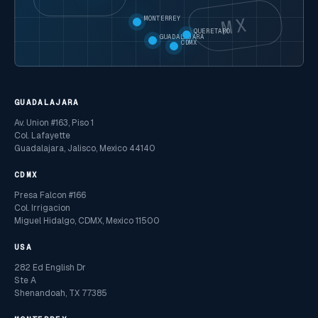
MX
MONTERREY
QUERETARO
GUADALAJARA
CDMX
GUADALAJARA
Av. Union #163, Piso 1
Col. Lafayette
Guadalajara, Jalisco, Mexico 44140
CDMX
Presa Falcon #166
Col. Irrigacion
Miguel Hidalgo, CDMX, Mexico 11500
USA
282 Ed English Dr
Ste A
Shenandoah, TX 77385