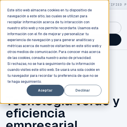
LIVE
/
FIELD OPS
/
3K+ CLIENTS DEPLOYED
/
130+ CERTIFIED P
Este sitio web almacena cookies en tu dispositivo de
navegación a este sitio, las cuales se utilizan para
recopilar información acerca de tu interacción con
GuidancePlex →
nuestro sitio web y nos permite recordarte. Usamos esta
información con el fin de mejorar y personalizar tu
Talk to an engineer →
experiencia de navegación y para generar analíticas y
métricas acerca de nuestros visitantes en este sitio web y
otros medios de comunicación. Para conocer más acerca
de las cookies, consulta nuestro
aviso de privacidad.
Si rechazas, no se hará seguimiento de tu información
cuando visites este sitio web. Se usará una sola cookie en
tu navegador para recordar tu preferencia de que no se
te haga seguimiento.
TECNOLOGÍA
,
NEGOCIOS
Aceptar
Declinar
Tecnología verde y
eficiencia
empresarial