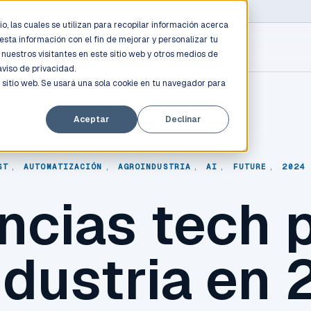
D PROFESSIONALS
/
AWS / AZURE / GOOGLE CLOUD
o, las cuales se utilizan para recopilar información acerca
esta información con el fin de mejorar y personalizar tu
nuestros visitantes en este sitio web y otros medios de
aviso de privacidad.
 sitio web. Se usará una sola cookie en tu navegador para
Aceptar
Declinar
ST
,
AUTOMATIZACIÓN
,
AGROINDUSTRIA
,
AI
,
FUTURE
,
2024
cias tech p
ndustria en