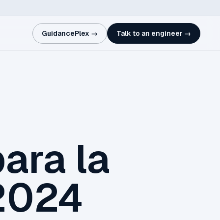
GuidancePlex →
Talk to an engineer →
ara la
 2024