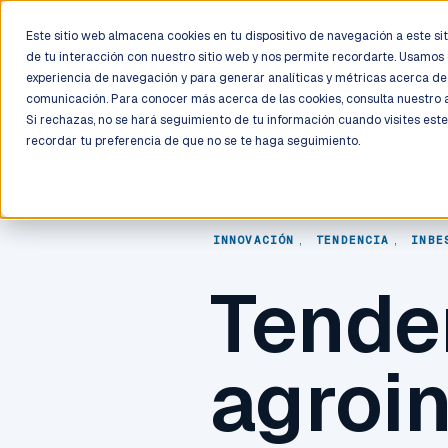
LIVE
/
FIELD OPS
/
3K+ CLIENTS DEPLOYED
/
130+ CERTIFIE
Este sitio web almacena cookies en tu dispositivo de navegación a este siti
de tu interacción con nuestro sitio web y nos permite recordarte. Usamos 
Deployment
Process
Services
Work
Trust
experiencia de navegación y para generar analíticas y métricas acerca de 
comunicación. Para conocer más acerca de las cookies, consulta nuestro
Si rechazas, no se hará seguimiento de tu información cuando visites este
recordar tu preferencia de que no se te haga seguimiento.
INNOVACIÓN
,
TENDENCIA
,
INBE
Tenden
agroi