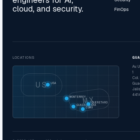
engineers for AI,
cloud, and security.
FinOps
LOCATIONS
GU
Av. 
1
Col.
US
Guad
USA
Jali
441
MX
MONTERREY
QUERETARO
GUADALAJARA
CDMX