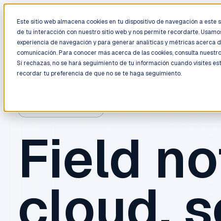
LIVE
/
FIELD OPS
/
3K+ CLIENTS DEPLOYED
/
130+ CERTIFIE
Este sitio web almacena cookies en tu dispositivo de navegación a este si
de tu interacción con nuestro sitio web y nos permite recordarte. Usamos
Deployment
Process
Services
Work
Trust
experiencia de navegación y para generar analíticas y métricas acerca d
comunicación. Para conocer más acerca de las cookies, consulta nuestr
Si rechazas, no se hará seguimiento de tu información cuando visites es
recordar tu preferencia de que no se te haga seguimiento.
BLOG / FIELD NOTES
Field no
cloud, s