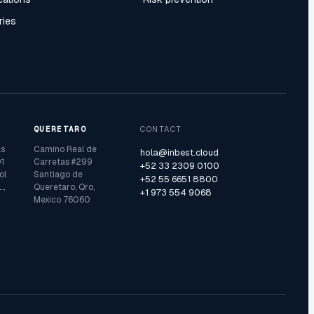
ries
QUERETARO
CONTACT
as
Camino Real de
hola@inbest.cloud
1
Carretas #299
+52 33 2309 0100
ol
Santiago de
+52 55 6651 8800
.,
Queretaro, Qro,
+1 973 554 9068
Mexico 76060