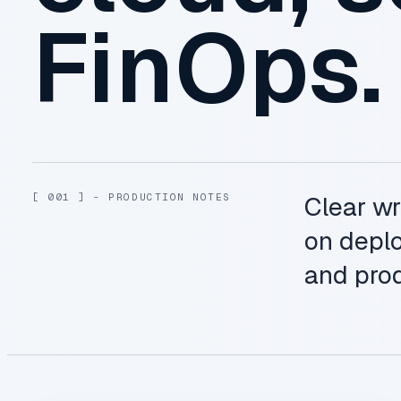
FinOps.
[ 001 ] - PRODUCTION NOTES
Clear wr
on deplo
and prod