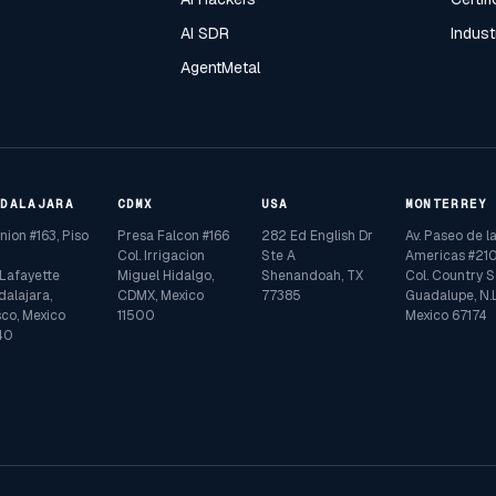
AI SDR
Indust
AgentMetal
ADALAJARA
CDMX
USA
MONTERREY
Union #163, Piso
Presa Falcon #166
282 Ed English Dr
Av. Paseo de l
Col. Irrigacion
Ste A
Americas #210
 Lafayette
Miguel Hidalgo,
Shenandoah, TX
Col. Country S
alajara,
CDMX, Mexico
77385
Guadalupe, N.L
sco, Mexico
11500
Mexico 67174
40