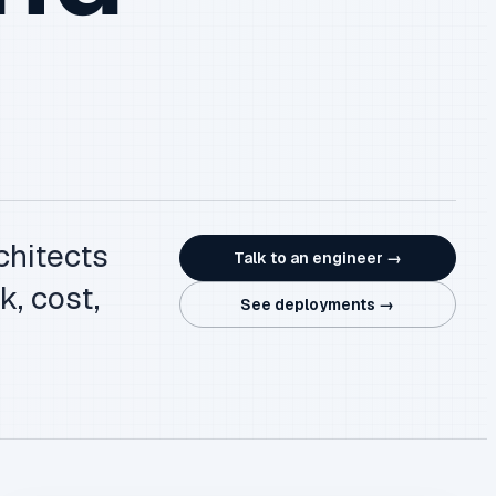
chitects
Talk to an engineer →
k, cost,
See deployments →