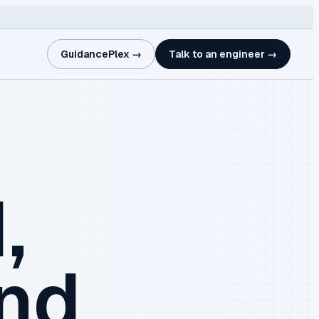
GuidancePlex →
Talk to an engineer →
,
and