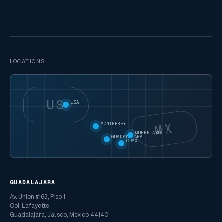
LOCATIONS
US
USA
MX
MONTERREY
QUERETARO
GUADALAJARA
CDMX
GUADALAJARA
Av. Union #163, Piso 1
Col. Lafayette
Guadalajara, Jalisco, Mexico 44140