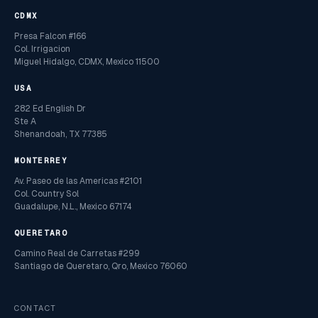
CDMX
Presa Falcon #166
Col. Irrigacion
Miguel Hidalgo, CDMX, Mexico 11500
USA
282 Ed English Dr
Ste A
Shenandoah, TX 77385
MONTERREY
Av. Paseo de las Americas #2101
Col. Country Sol
Guadalupe, N.L., Mexico 67174
QUERETARO
Camino Real de Carretas #299
Santiago de Queretaro, Qro, Mexico 76060
CONTACT