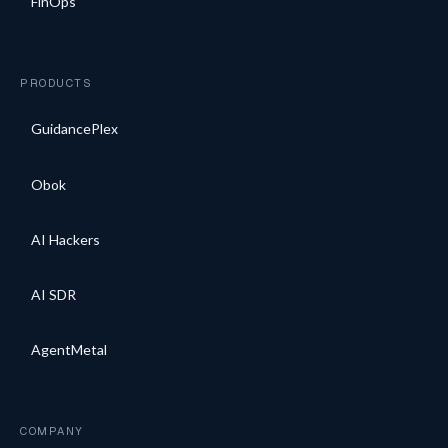
FinOps
PRODUCTS
GuidancePlex
Obok
AI Hackers
AI SDR
AgentMetal
COMPANY